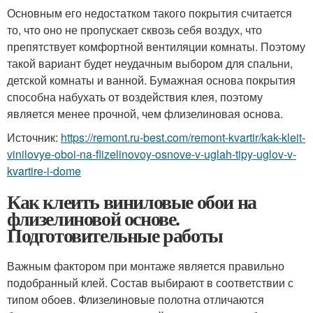
Основным его недостатком такого покрытия считается
то, что оно не пропускает сквозь себя воздух, что
препятствует комфортной вентиляции комнаты. Поэтому
такой вариант будет неудачным выбором для спальни,
детской комнаты и ванной. Бумажная основа покрытия
способна набухать от воздействия клея, поэтому
является менее прочной, чем флизелиновая основа.
Источник:
https://remont.ru-best.com/remont-kvartir/kak-kleit-
vinilovye-oboi-na-flizelinovoy-osnove-v-uglah-tipy-uglov-v-
kvartire-i-dome
Как клеить виниловые обои на
флизелиновой основе.
Подготовительные работы
Важным фактором при монтаже является правильно
подобранный клей. Состав выбирают в соответствии с
типом обоев. Флизелиновые полотна отличаются