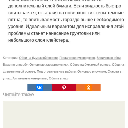
дополнительный слой бумаги. Если жидкость быстро
впитывается, оставляя на поверхности стены темные
пятна, то впитываемость гораздо выше необходимого
уровня. Идеальным вариантом для исправления этой
проблемы станет нанесение грунтовки или
небольшого слоя клейстера.
Категории:
Обои на бумажной основе
,
Пошаговое руководство
,
Виниловые обои
,
Виды по способу
,
Основные характеристики
,
Обоев на бумажной основе
,
Обои на
флизелиновой основе
,
Подготовительные работы
,
Основа с рисунком
,
Основа в
углах
,
Актуальные материалы
,
Обои в углах
Читайте также