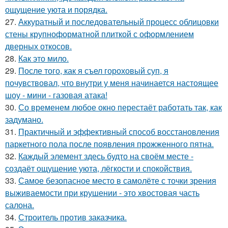
ощущение уюта и порядка.
27.
Аккуратный и последовательный процесс облицовки
стены крупноформатной плиткой с оформлением
дверных откосов.
28.
Как это мило.
29.
После того, как я съел гороховый суп, я
почувствовал, что внутри у меня начинается настоящее
шоу - мини - газовая атака!
30.
Со временем любое окно перестаёт работать так, как
задумано.
31.
Практичный и эффективный способ восстановления
паркетного пола после появления прожженного пятна.
32.
Каждый элемент здесь будто на своём месте -
создаёт ощущение уюта, лёгкости и спокойствия.
33.
Самое безопасное место в самолёте с точки зрения
выживаемости при крушении - это хвостовая часть
салона.
34.
Строитель против заказчика.