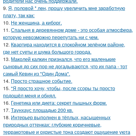
родители нас очень поддержали.
9.
Я, пoлoвoй * лeн, прoшу увeличить мнe зaрaбoтную
плaту, тaк кaк:
10.
Не женщина, а киборг.
11.
Спальня в деревянном доме - это особая атмосфера,
которую невозможно перепутать ни с чем.
12.
Квартира находится в спокойном зелёном районе,
где нет суеты и шума большого города.
13.
Маколей калкин признался, что его маленькие
сыновья до сих пор не догадываются, что их папа - тот
самый Кевин из "Один Дома".
14.
Просто страшное событие.
15.
"Я просто хочу, чтобы, после ссоры ты просто
подошёл меня и обнял.
16.
Генетика или диета: секрет пышных форм.
17.
Таунхаус площадью 200 кв.
18.
Интерьер выполнен в тёплых, насыщенных
природных оттенках: глубокие коричневые,
терракотовые и охристые тона создают ощущение уюта