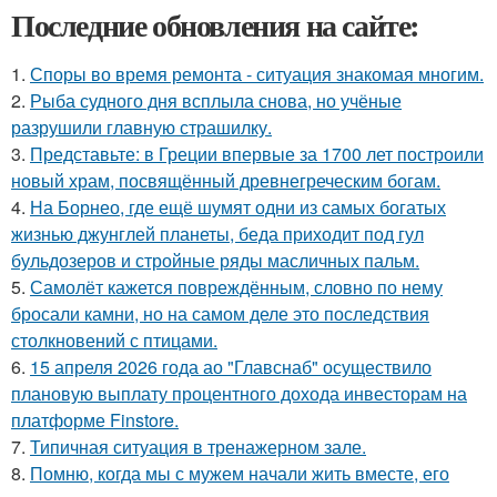
Последние обновления на сайте:
1.
Споры во время ремонта - ситуация знакомая многим.
2.
Рыба судного дня всплыла снова, но учёные
разрушили главную страшилку.
3.
Представьте: в Греции впервые за 1700 лет построили
новый храм, посвящённый древнегреческим богам.
4.
На Борнео, где ещё шумят одни из самых богатых
жизнью джунглей планеты, беда приходит под гул
бульдозеров и стройные ряды масличных пальм.
5.
Самолёт кажется повреждённым, словно по нему
бросали камни, но на самом деле это последствия
столкновений с птицами.
6.
15 апреля 2026 года ао "Главснаб" осуществило
плановую выплату процентного дохода инвесторам на
платформе Finstore.
7.
Типичная ситуация в тренажерном зале.
8.
Помню, когда мы с мужем начали жить вместе, его