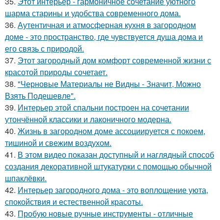
35.
Этот интерьер - гармоничное сочетание уютного
шарма старины и удобства современного дома.
36.
Аутентичная и атмосферная кухня в загородном
доме - это пространство, где чувствуется душа дома и
его связь с природой.
37.
Этот загородный дом комфорт современной жизни с
красотой природы сочетает.
38.
"Черновые Материалы не Видны - Значит, Можно
Взять Подешевле".
39.
Интерьер этой спальни построен на сочетании
утончённой классики и лаконичного модерна.
40.
Жизнь в загородном доме ассоциируется с покоем,
тишиной и свежим воздухом.
41.
В этом видео показан доступный и наглядный способ
создания декоративной штукатурки с помощью обычной
шпаклёвки.
42.
Интерьер загородного дома - это воплощение уюта,
спокойствия и естественной красоты.
43.
Пробую новые ручные инструменты - отличные