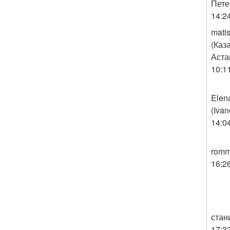
Пете
14:2
mati
(Каз
Аста
10:1
Elen
(Ivan
14:0
romm
16:2
стан
17:3