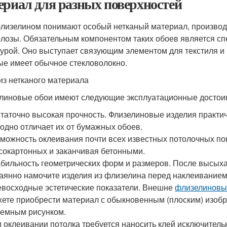
ериал для разных поверхностей
лизелином понимают особый нетканый материал, производи
лозы. Обязательным компонентом таких обоев является сп
турой. Оно выступает связующим элементом для текстиля и
ые имеет обычное стекловолокно.
из нетканого материала
линовые обои имеют следующие эксплуатационные достои
таточно высокая прочность. Флизелиновые изделия практич
одно отличает их от бумажных обоев.
можность оклеивания почти всех известных потолочных по
сокартонных и заканчивая бетонными.
бильность геометрических форм и размеров. После высыха
аянно намочите изделия из флизелина перед наклеиванием,
восходные эстетические показатели. Внешне
флизелиновые
ете приобрести материал с обыкновенным (плоским) изоб
емным рисунком.
 оклеивании потолка требуется наносить клей исключитель