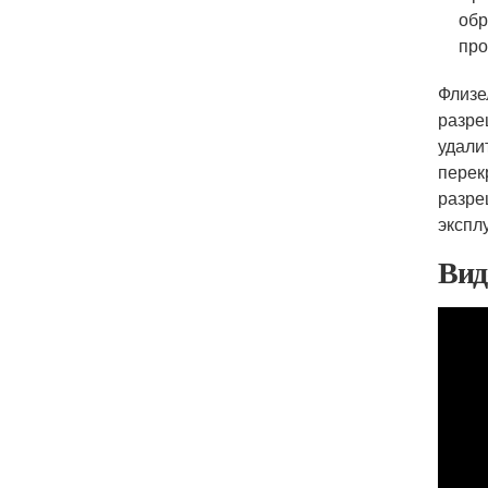
обр
про
Флизе
разре
удали
перек
разре
экспл
Вид