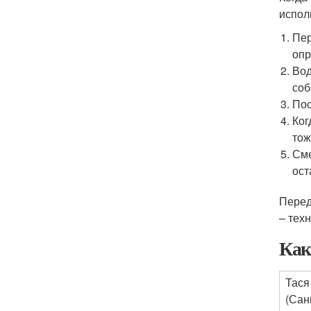
испол
Пер
опр
Вод
соб
Пос
Ког
тож
Сме
ост
Перед
– тех
Как
Тася
(Сан