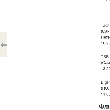
Тася
(Сан
Пете
⇦
16:2
ТВВ
(Сам
13:2
BigH
(RU,
11:0
Фли