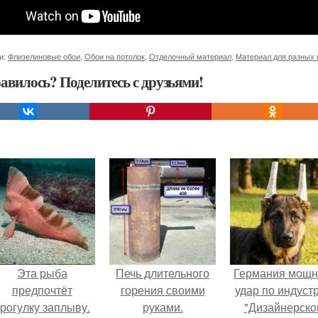
и:
Флизелиновые обои
,
Обои на потолок
,
Отделочный материал
,
Материал для разных 
авилось? Поделитесь с друзьями!
Эта рыба
Печь длительного
Германия мощ
предпочтёт
горения своими
удар по индуст
рогулку заплыву.
руками.
"Дизайнерско