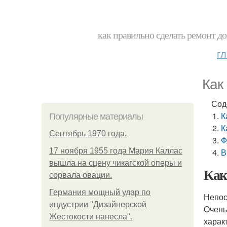
как правильно сделать ремонт до
г
Как
Сод
К
Популярные материалы
К
Сентябрь 1970 года.
Ф
17 ноября 1955 года Мария Каллас
В
вышла на сцену чикагской оперы и
Как
сорвала овации.
Германия мощный удар по
Непос
индустрии "Дизайнерской
Очень
Жестокости нанесла".
харак