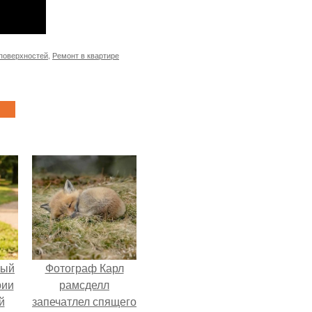
поверхностей
,
Ремонт в квартире
ный
Фотограф Карл
рии
рамсделл
й
запечатлел спящего