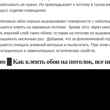
абатывать не нужно. Их прикладывают к потолку в сухом ви
цесс отделки помещения.
линовые обои хорошо выравнивают поверхности с неболь
шается клеить на неровные потолки. Кроме того, через нек
ть верхний слой таких обоев, оставив на потолке их выра
рашивать несколько раз. Добавим, что за флизелиновой от
шается очищать влажной ветошью и пылесосить. При этом о
уатационных и замечательных эстетических свойств.
ео █ Как клеить обои на потолок, все н