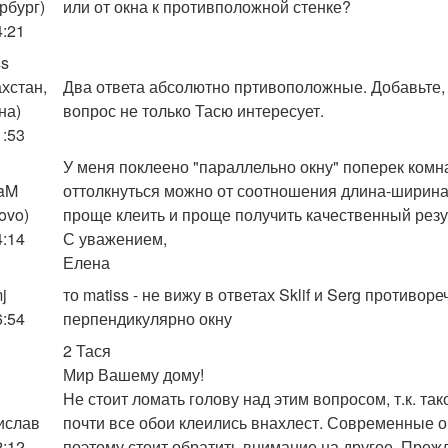
рбург)
или от окна к противположной стенке?
4:21
ss
ахстан,
Два ответа абсолютно пртивоположные. Добавьте, 
на)
вопрос не только Тасю интересует.
1:53
У меня поклеено "параллельно окну" поперек комн
aM
оттолкнуться можно от соотношения длина-ширина
ovo)
проще клеить и проще получить качественный резул
4:14
С уважением,
Елена
j
то matiss - не вижу в ответах Sklif и Serg противор
6:54
перпендикулярно окну
2 Тася
Мир Вашему дому!
Не стоит ломать голову над этим вопросом, т.к. так
ислав
почти все обои клеились внахлест. Современные 
2:12
поэтому стоит обратить внимание на другое. Преж