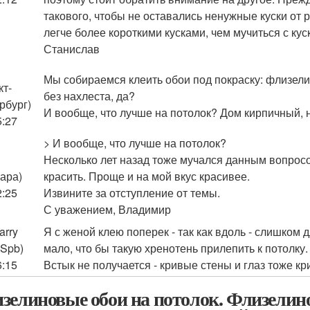
такового, чтобы не оставались ненужные куски от р
легче более короткими кусками, чем мучиться с ку
Станислав
Мы собираемся клеить обои под покраску: флизелин
кт-
без нахлеста, да?
рбург)
И вообще, что лучше на потолок? Дом кирпичный,
5:27
> И вообще, что лучше на потолок?
Несколько лет назад тоже мучался данным вопросо
ара)
красить. Проще и на мой вкус красивее.
2:25
Извините за отступление от темы.
С уважением, Владимир
arry
Я с женой клею поперек - так как вдоль - слишком 
 Spb)
мало, что бы такую хренотень прилепить к потолку.
6:15
Встык не получается - кривые стены и глаз тоже кр
зелиновые обои на потолок. Флизелин