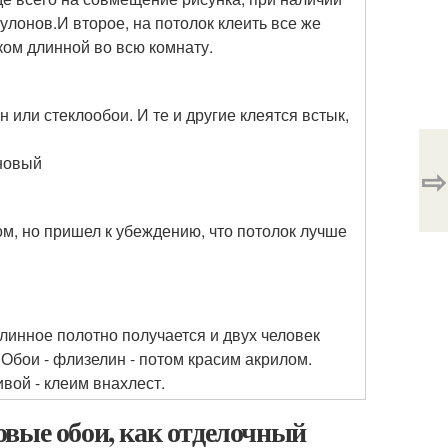
улонов.И второе, на потолок клеить все же
ском длинной во всю комнату.
 или стеклообои. И те и другие клеятся встык,
 новый
⇨
м, но пришел к убеждению, что потолок лучше
длинное полотно получается и двух человек
 Обои - флизелин - потом красим акрилом.
ивой - клеим внахлест.
овые обои, как отделочный