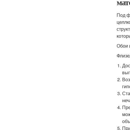
мат
Под ф
целлю
струк
котор
Обои 
Флизе
Дос
выг
Воз
гип
Ста
неч
Пре
мож
объ
При