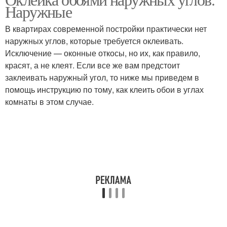
Обоев на потолке
Обои для потолка
Наружные
В квартирах современной постройки практически нет
наружных углов, которые требуется оклеивать.
Обои для неровного
Исключение — оконные откосы, но их, как правило,
Потолок под обои
потолка
красят, а не клеят. Если все же вам предстоит
заклеивать наружный угол, то ниже мы приведем в
помощь инструкцию по тому, как клеить обои в углах
комнаты в этом случае.
Потолок под жидкие
Виды для потолка
обои
Жидкие потолки