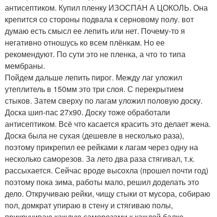
антисептиком. Купил пленку ИЗОСПАН А ЦОКОЛЬ. Она
крепится со стороны подвала к серновому полу. вот
думаю есть смысл ее лепить или нет. Почему-то я
негативно отношусь ко всем плёнкам. Но ее
рекомендуют. По сути это не пленка, а что то типа
мембраны.
Пойдем дальше лепить пирог. Между лаг уложил
утеплитель в 150мм это три слоя. С перекрытием
стыков. Затем сверху по лагам уложил половую доску.
Доска шип-пас 27х90. Доску тоже обработали
антисептиком. Всё что касается красить это делает жена.
Доска была не сухая (дешевле в несколько раза),
поэтому прикрепил ее рейками к лагам через одну на
несколько саморезов. За лето два раза стягивал, т.к.
рассыхается. Сейчас вроде высохла (прошел почти год)
поэтому пока зима, работы мало, решил доделать это
дело. Откручиваю рейки, чищу стыки от мусора, собираю
пол, домкрат упираю в стену и стягиваю полы,
прикручиваю каждую саморезами к каждой балке.