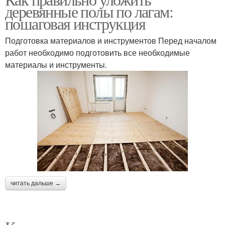
Доски на лагах
Металлические лаги
деревянные полы по лагам:
пошаговая инструкция
Подготовка материалов и инструментов Перед началом
работ необходимо подготовить все необходимые
Комбинированные лаги
Лаг к основанию
материалы и инструменты.
Лаг между
Лаг к металлическим
деревянными
уголкам
бобышками
Лаги из сибирской
Монтаж по лагам
лиственницы
читать дальше →
Покупные лаги
Лаг при устройстве