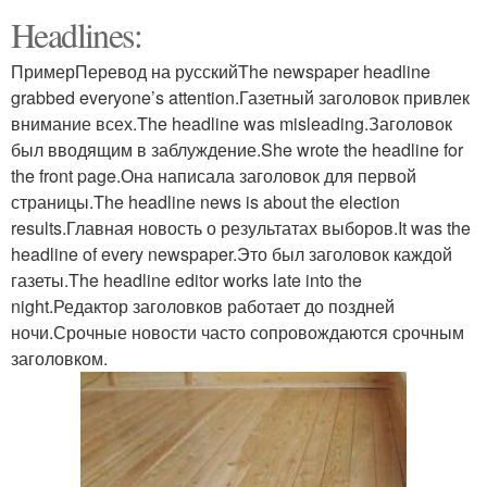
Headlines:
ПримерПеревод на русскийThe newspaper headline
grabbed everyone’s attention.Газетный заголовок привлек
внимание всех.The headline was misleading.Заголовок
был вводящим в заблуждение.She wrote the headline for
the front page.Она написала заголовок для первой
страницы.The headline news is about the election
results.Главная новость о результатах выборов.It was the
headline of every newspaper.Это был заголовок каждой
газеты.The headline editor works late into the
night.Редактор заголовков работает до поздней
ночи.Срочные новости часто сопровождаются срочным
заголовком.