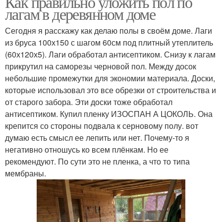
Как правильно уложить пол по
лагам в деревянном доме
Сегодня я расскажу как делаю полы в своём доме. Лаги
из бруса 100х150 с шагом 60см под плитный утеплитель
Древесины для лаг
Лаги к брусьям
(60х120х5). Лаги обработал антисептиком. Снизу к лагам
прикрутил на саморезы черновой пол. Между досок
небольшие промежутки для экономии материала. Доски,
которые использовал это все обрезки от строительства и
Установленные лаги
Шаг между лагами
от старого забора. Эти доски тоже обработал
антисептиком. Купил пленку ИЗОСПАН А ЦОКОЛЬ. Она
крепится со стороны подвала к серновому полу. вот
думаю есть смысл ее лепить или нет. Почему-то я
негативно отношусь ко всем плёнкам. Но ее
Доска на лаги
Пол на лагах
рекомендуют. По сути это не пленка, а что то типа
мембраны.