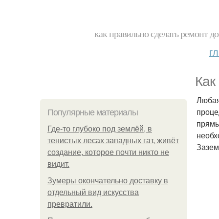
как правильно сделать ремонт до
г
Как
Любая
проце
Популярные материалы
прямы
Где-то глубоко под землёй, в
необх
тенистых лесах западных гат, живёт
Зазем
создание, которое почти никто не
видит.
Зумеры окончательно доставку в
отдельный вид искусства
превратили.