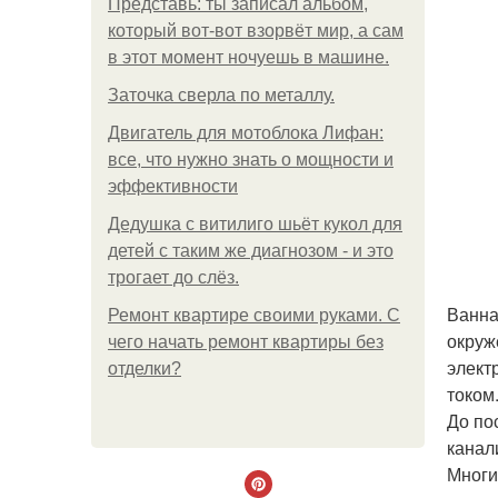
Представь: ты записал альбом,
который вот-вот взорвёт мир, а сам
в этот момент ночуешь в машине.
Заточка сверла по металлу.
Двигатель для мотоблока Лифан:
все, что нужно знать о мощности и
эффективности
Дедушка с витилиго шьёт кукол для
детей с таким же диагнозом - и это
трогает до слёз.
Ванна
Ремонт квартире своими руками. С
окруж
чего начать ремонт квартиры без
элект
отделки?
током
До по
канал
Многи