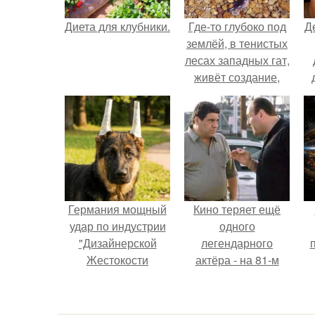
Диета для клубники.
Где-то глубоко под
Д
землёй, в тенистых
лесах западных гат,
живёт создание,
которое почти никто
не видит.
Германия мощный
Кино теряет ещё
удар по индустрии
одного
"Дизайнерской
легендарного
Жестокости
актёра - на 81-м
нанесла".
году жизни не стало
Винсента пасторе.