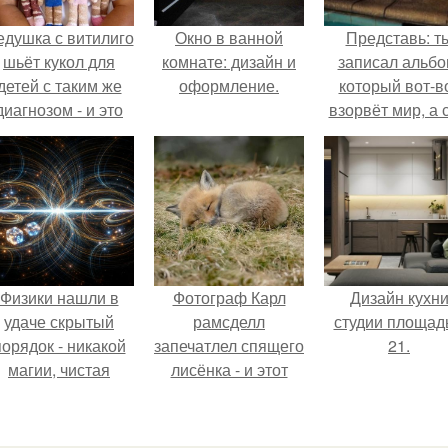
едушка с витилиго
Окно в ванной
Представь: т
шьёт кукол для
комнате: дизайн и
записал альбо
детей с таким же
оформление.
который вот-в
диагнозом - и это
взорвёт мир, а 
трогает до слёз.
в этот момен
ночуешь в маши
Физики нашли в
Фотограф Карл
Дизайн кухн
удаче скрытый
рамсделл
студии площад
порядок - никакой
запечатлел спящего
21.
магии, чистая
лисёнка - и этот
квантовая
кадр способен
механика.
растопить даже
самое суровое