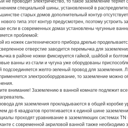
ый не проводит электричество, то такое заземление теряет
нением специальной шины, установленной в распределител
ьшинстве старых домов дополнительный контур отсутствует
 нового типа этот контур предусмотрен, поэтому устроить з
чае если в современных домах установлены чугунные ванны
ляется проблемой:
ой из ножек сантехнического прибора дрелью проделывается
сверленное отверстие заводится перемычка для заземления
ычка в районе ножки фиксируется гайкой, шайбой и болтом
овые ванны из стали и чугуна уже оборудованы приспособле
й подсоединяется желто-зеленый провод для заземления. Л
применяется электрооборудование, то заземление можно о
чения.
ите внимание! Заземлению в ванной комнате подлежит все
агреватель.
ровода для заземления прокладываются в общей коробке ур
ием до 6 квадратов протягивается к единой шине заземлени
циалы проходят уравнивание в заземляющих системах TN - S
ианте с современной акриловой ванной также необходимо з