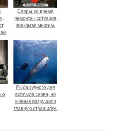
ы
Споры во время
м,
ремонта - ситуация
от
знакомая многим.
сам
т
не.
и
Рыба судного дня
ью
всплыла снова, но
учёные разрушили
главную страшилку.