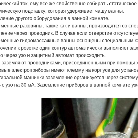
рический ток, ему все же свойственно собирать статическое
лическую подставку, которая удерживает чашу ванны.
ление другого оборудования в ванной комнате.
менные раковины, также как и ванны, производятся со спе
ление через проводник. В случае если отверстие отсутствуе
менные гидромассажные ванны оснащены специальным каб
ючении к розетке один контур автоматически выполняет з
о через узо и защитный автомат происходить.
 заземляют проводниками, присоединенными при помощи 
овые электроприборы имеют клемму на корпусе для устано
тиральной машинки заземление организуется через систем
ь с узо на 30 мА. Заземление приборов в ванной комнате уж