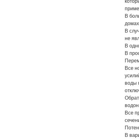
котор
приме
В бол
домах
В слу
не яв
В одн
В про
Перем
Все н
усили
воды 
отклю
Обрат
водон
Все п
сечен
Потен
В вар