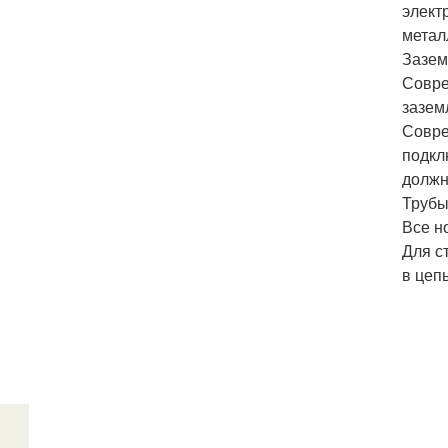
элект
метал
Зазем
Совре
зазем
Совре
подкл
должн
Трубы
Все н
Для с
в цеп