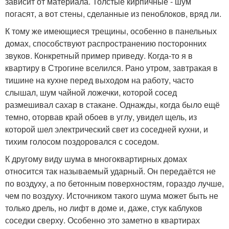
зависит от материала. Толстые кирпичные - шум
погасят, а вот стены, сделанные из пеноблоков, вряд ли.
К тому же имеющиеся трещины, особенно в панельных
домах, способствуют распространению посторонних
звуков. Конкретный пример приведу. Когда-то я в
квартиру в Строгине вселился. Рано утром, завтракая в
тишине на кухне перед выходом на работу, часто
слышал, шум чайной ложечки, которой сосед
размешивал сахар в стакане. Однажды, когда было ещё
темно, оторвав край обоев в углу, увидел щель, из
которой шел электрический свет из соседней кухни, и
тихим голосом поздоровался с соседом.
К другому виду шума в многоквартирных домах
относится так называемый ударный. Он передаётся не
по воздуху, а по бетонным поверхностям, гораздо лучше,
чем по воздуху. Источником такого шума может быть не
только дрель, но лифт в доме и, даже, стук каблуков
соседки сверху. Особенно это заметно в квартирах