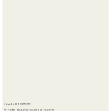
Он всего лишь развозил пиццу той ночью.
История, от которой мороз по коже: корейская модель
настолько увлеклась пластикой, что вколола себе в лицо
кулинарное масло.
© 2026 Все о ремонте
Контакты
Пользовательское соглашение