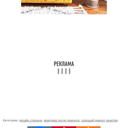
Категории:
дизайн спальни
,
квартира после ремонта
,
хороший ремонт квартир