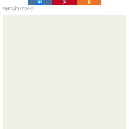
Читайте также
Клематисы молоко любят.
Зумеры окончательно доставку в отдельный вид
искусства превратили.