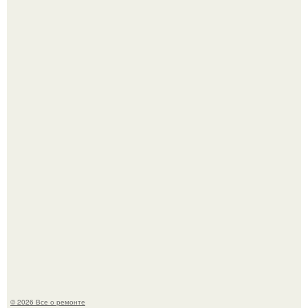
Сентябрь 1970 года.
Представьте, как выглядит мир глазами пчелы или
бабочки.
© 2026 Все о ремонте