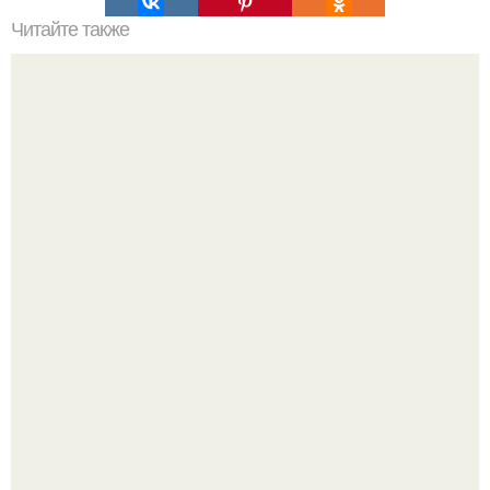
Читайте также
Ремонт квартиры для начинающих. Какой ремонт
предстоит: косметический или капитальный
Девушка пошла на свидание с парнем, который