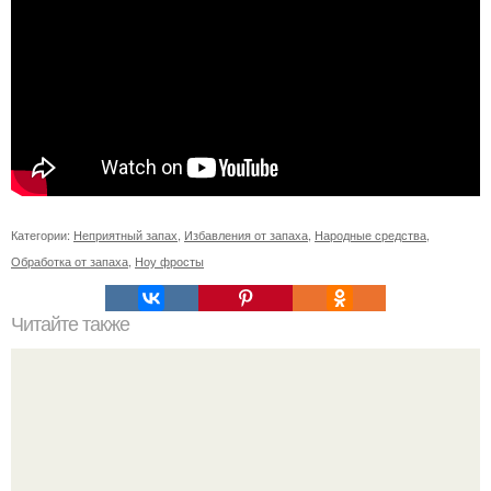
Категории:
Неприятный запах
,
Избавления от запаха
,
Народные средства
,
Обработка от запаха
,
Ноу фросты
Читайте также