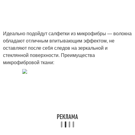
Средства против
Средство от комаров
комаров
Идеально подойдут салфетки из микрофибры — волокна
обладают отличным впитывающим эффектом, не
оставляют после себя следов на зеркальной и
стеклянной поверхности. Преимущества
Средства для
Средства от комаров
микрофибровой ткани:
отпугивания
Народные рецепты