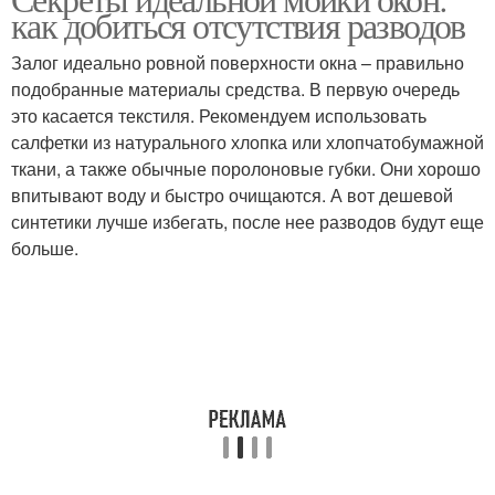
Моющие средства
Средства для мытья
как добиться отсутствия разводов
Залог идеально ровной поверхности окна – правильно
подобранные материалы средства. В первую очередь
это касается текстиля. Рекомендуем использовать
Магазинные средства
Народные методы
салфетки из натурального хлопка или хлопчатобумажной
ткани, а также обычные поролоновые губки. Они хорошо
впитывают воду и быстро очищаются. А вот дешевой
синтетики лучше избегать, после нее разводов будут еще
Средства для очистки
Средства для удаления
больше.
Народные способы
Химические средства
Специальные средства
Подручные средства