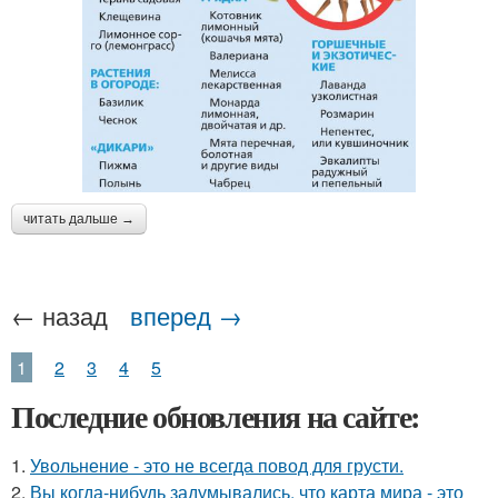
читать дальше →
← назад
вперед →
1
2
3
4
5
Последние обновления на сайте:
1.
Увольнение - это не всегда повод для грусти.
2.
Вы когда-нибудь задумывались, что карта мира - это