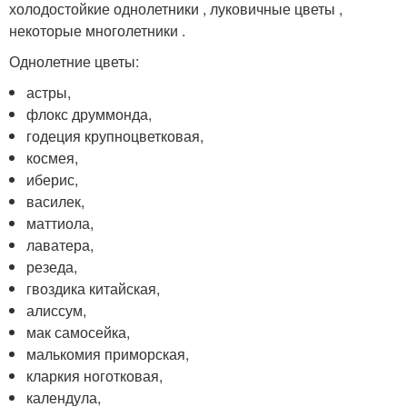
холодостойкие однолетники , луковичные цветы ,
некоторые многолетники .
Однолетние цветы:
астры,
флокс друммонда,
годеция крупноцветковая,
космея,
иберис,
василек,
маттиола,
лаватера,
резеда,
гвоздика китайская,
алиссум,
мак самосейка,
малькомия приморская,
кларкия ноготковая,
календула,