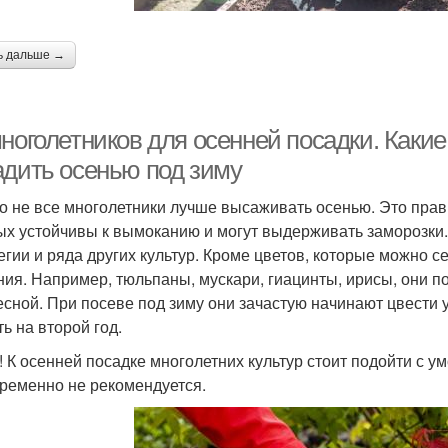
ь дальше →
многолетников для осенней посадки. Каки
адить осенью под зиму
о не все многолетники лучше высаживать осенью. Это прави
ых устойчивы к вымоканию и могут выдерживать заморозки.
егии и ряда других культур. Кроме цветов, которые можно 
ния. Например, тюльпаны, мускари, гиацинты, ирисы, они п
есной. При посеве под зиму они зачастую начинают цвести 
ь на второй год.
! К осенней посадке многолетних культур стоит подойти с 
ременно не рекомендуется.