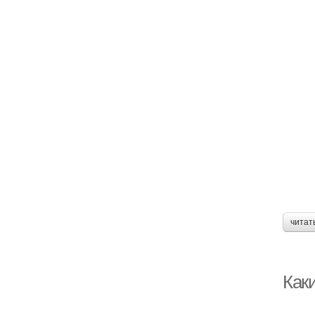
читат
Как