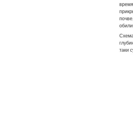
время
прикр
почве
обили
Схема
глуби
таки 