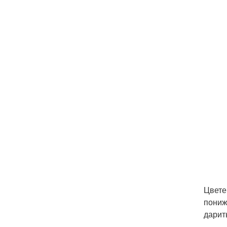
Цвете
пониж
дарит