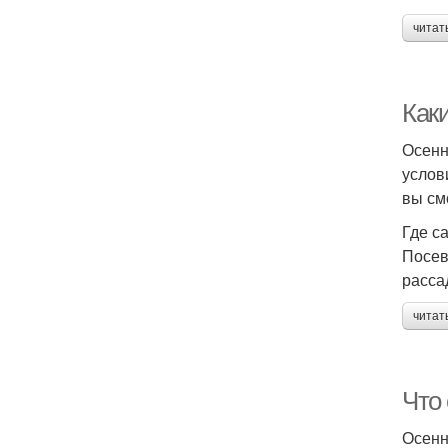
читат
Как
Осенн
услов
вы см
Где с
Посев
расса
читат
Что 
Осенн