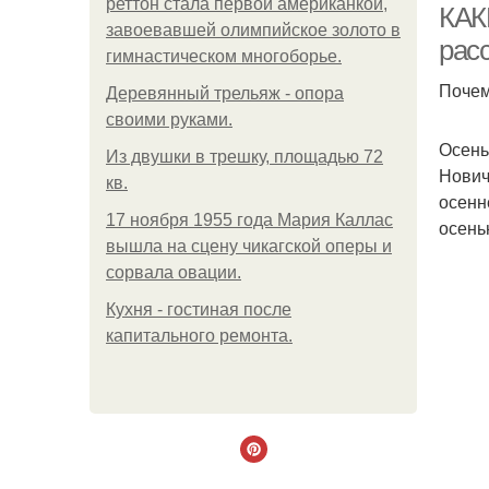
реттон стала первой американкой,
КАК
завоевавшей олимпийское золото в
рас
гимнастическом многоборье.
Почем
Деревянный трельяж - опора
своими руками.
Осень
Из двушки в трешку, площадью 72
Нович
кв.
осенн
17 ноября 1955 года Мария Каллас
осень
вышла на сцену чикагской оперы и
сорвала овации.
Кухня - гостиная после
капитального ремонта.