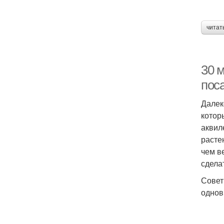
читат
30 
пос
Далек
котор
аквил
расте
чем в
сделат
Совет
однов