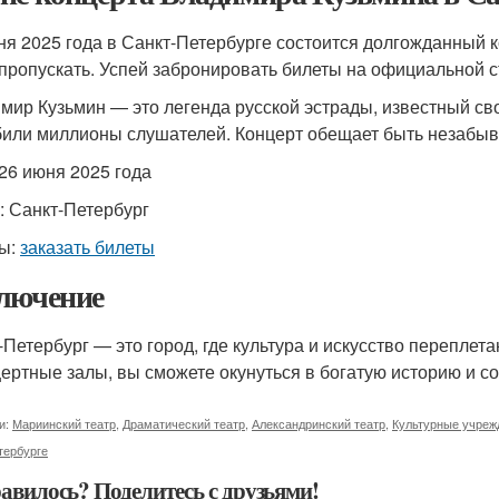
ня 2025 года в Санкт-Петербурге состоится долгожданный 
 пропускать. Успей забронировать билеты на официальной 
мир Кузьмин — это легенда русской эстрады, известный св
или миллионы слушателей. Концерт обещает быть незабы
 26 июня 2025 года
: Санкт-Петербург
ы:
заказать билеты
лючение
-Петербург — это город, где культура и искусство переплета
цертные залы, вы сможете окунуться в богатую историю и с
и:
Мариинский театр
,
Драматический театр
,
Александринский театр
,
Культурные учреж
тербурге
авилось? Поделитесь с друзьями!