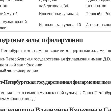
итаж
набережная, 34
экспонатов
кий музей
Инженерная улица, 4
Первый в Рос
р музыкальной
Итальянская улица, 13
Известен сво
дии
цертные залы и филармонии
-Петербург также знаменит своими концертными залами, гд
кт-Петербургская государственная филармония имени Д.D
цертный зал "Колонна"
лый зал филармонии
т-Петербургская государственная филармония име
мония — это символ музыкальной культуры Санкт-Петербур
ием мировых звезд.
нс концерта Владимира Кузьмина в Са