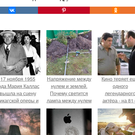
17 ноября 1955
Напряжение между
Кино теряет е
ода Мария Каллас
нулем и землей.
одного
вышла на сцену
Почему светится
легендарног
икагской оперы и
лампа между нулем
актёра - на 81
сорвала овации.
и землей.
году жизни не с
Винсента пасто