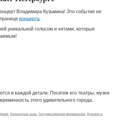
концерт Владимира Кузьмина! Это событие не
странице
концерта
.
оей уникальной голосом и хитами, которые
ваемым!
ются в каждой детали. Посетив его театры, музеи
овременность этого удивительного города.
дения
,
Концертные залы
,
Государственная филармония
,
Кузьмин в