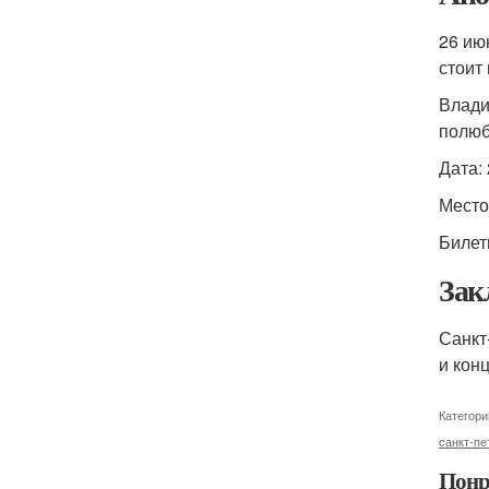
26 ию
стоит
Влади
полюб
Дата:
Место
Билет
Зак
Санкт
и кон
Категори
санкт-пе
Понр