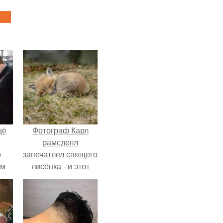
щё
Фотограф Карл
рамсделл
о
запечатлел спящего
-м
лисёнка - и этот
тало
кадр способен
ре.
растопить даже
самое суровое
сердце.