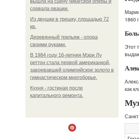
вышла на сцену чикагской оперы и
сорвала овации.
Марии
1860 
Из двушки в трешку, площадью 72
кв.
Боль
Деревянный трельяж - опора
своими руками.
Этот 
выдаю
В 1984 году 16-летняя Мэри Лу
реттон стала первой американкой,
Алек
завоевавшей олимпийское золото в
гимнастическом многоборье.
Алекс
Кухня - гостиная после
как к
капитального ремонта.
Муз
Санкт
Госу