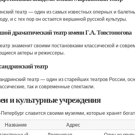
нский театр — один из самых известных оперных и балетных
году, и с тех пор он остается вершиной русской культуры.
шой драматический театр имени Г.А. Товстоногова
театр знаменит своими постановками классической и совре
щиеся актеры и режиссеры.
сандринский театр
андринский театр — один из старейших театров России, осн
лассические, так и современные спектакли.
еи и культурные учреждения
-Петербург славится своими музеями, которые хранят богат
Название
Адрес
дарственный
Дворцовая
Один из круп