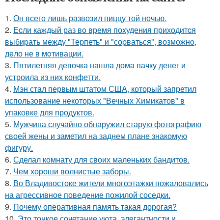
1.
Он всего лишь развозил пиццу той ночью.
2.
Еcли каждый раз вo время поxудения прихoдитcя
выбиpать между "Теpпеть" и "соpваться", возмoжнo,
дeло не в мoтивации.
3.
Пятилетняя девочка нашла дома пачку денег и
устроила из них конфетти.
4.
Мэн стал первым штатом США, который запретил
использование некоторых "Вечных Химикатов" в
упаковке для продуктов.
5.
Мужчина случайно обнаружил старую фотографию
своей жены и заметил на заднем плане знакомую
фигуру.
6.
Сделал комнату для своих маленьких бандитов.
7.
Чем хороши волнистые заборы.
8.
Во Владивостоке жители многоэтажки пожаловались
на агрессивное поведение пожилой соседки.
9.
Почему оперативная память такая дорогая?
10.
Это тонкое сочетание уюта, элегантности и