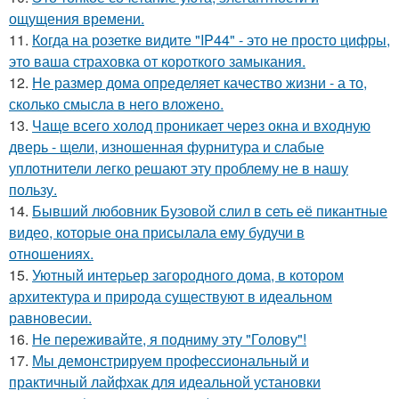
ощущения времени.
11.
Когда на розетке видите "IP44" - это не просто цифры,
это ваша страховка от короткого замыкания.
12.
Не размер дома определяет качество жизни - а то,
сколько смысла в него вложено.
13.
Чаще всего холод проникает через окна и входную
дверь - щели, изношенная фурнитура и слабые
уплотнители легко решают эту проблему не в нашу
пользу.
14.
Бывший любовник Бузовой слил в сеть её пикантные
видео, которые она присылала ему будучи в
отношениях.
15.
Уютный интерьер загородного дома, в котором
архитектура и природа существуют в идеальном
равновесии.
16.
Не переживайте, я подниму эту "Голову"!
17.
Мы демонстрируем профессиональный и
практичный лайфхак для идеальной установки