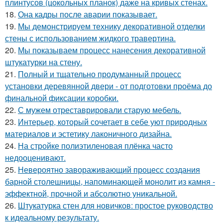
плинтусов (цокольных планок) даже на кривых стенах.
18.
Она кадры после аварии показывает.
19.
Мы демонстрируем технику декоративной отделки
стены с использованием жидкого травертина.
20.
Мы показываем процесс нанесения декоративной
штукатурки на стену.
21.
Полный и тщательно продуманный процесс
установки деревянной двери - от подготовки проёма до
финальной фиксации коробки.
22.
С мужем отреставрировали старую мебель.
23.
Интерьер, который сочетает в себе уют природных
материалов и эстетику лаконичного дизайна.
24.
На стройке полиэтиленовая плёнка часто
недооценивают.
25.
Невероятно завораживающий процесс создания
барной столешницы, напоминающей монолит из камня -
эффектной, прочной и абсолютно уникальной.
26.
Штукатурка стен для новичков: простое руководство
к идеальному результату.