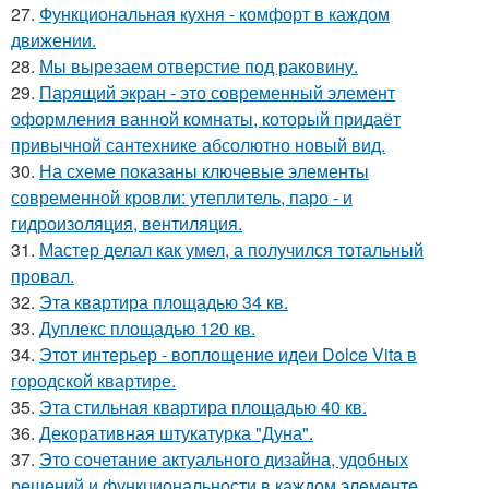
27.
Функциональная кухня - комфорт в каждом
движении.
28.
Мы вырезаем отверстие под раковину.
29.
Парящий экран - это современный элемент
оформления ванной комнаты, который придаёт
привычной сантехнике абсолютно новый вид.
30.
На схеме показаны ключевые элементы
современной кровли: утеплитель, паро - и
гидроизоляция, вентиляция.
31.
Мастер делал как умел, а получился тотальный
провал.
32.
Эта квартира площадью 34 кв.
33.
Дуплекс площадью 120 кв.
34.
Этот интерьер - воплощение идеи Dolce Vita в
городской квартире.
35.
Эта стильная квартира площадью 40 кв.
36.
Декоративная штукатурка "Дуна".
37.
Это сочетание актуального дизайна, удобных
решений и функциональности в каждом элементе