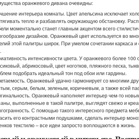
ущества оранжевого дивана очевидны:
чшение интерьера комнаты. Цвет апельсина исключает холо
тягивать тепло и разбавлять окружающую обстановку. Рас
ели моментально станет главным акцентом всего стилистич
гообразие дизайнов. Оранжевый цвет используется во мно
елий этой палитры широк. При умелом сочетании каркаса 
.
иативность интенсивности цвета. У оранжевого более 100 
сиковый, абрикосовый, цвет ноготков, пляжного песка, тык
блем подобрать идеальный тон под обои или гардины.
етаемость. Оранжевый удачно гармонирует со многими дру
тым, серым, белым, зеленым, коричневым, а также всей па
гинальность. Оранжевый наполняет интерьер чем-то новым
аны, выполненные в такой палитре, выглядят свежо и креа
гогранность. С помощью такого интересного предмета меб
асить его контрастными подушками, сделать интерьер мон
енков текстилю – все идеи запросто воплощаются в жизнь.
евый и оранжевый в интерьере. Воспр