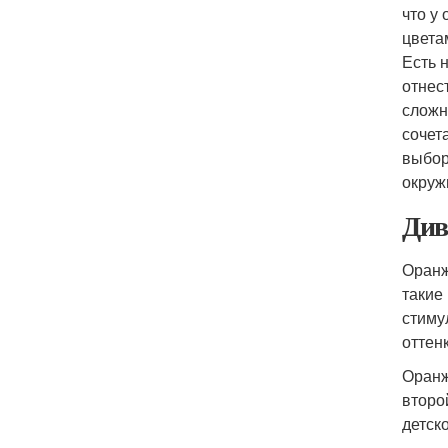
что у
цвета
Есть 
отнес
сложн
сочет
выбор
окруж
Див
Оранж
такие
стиму
оттен
Оранж
второ
детск