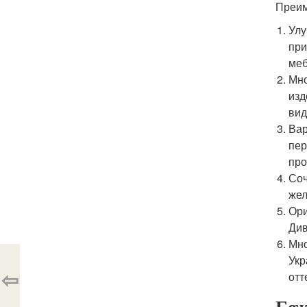
Преим
Улу
при
меб
Мно
изд
вид
Вар
пер
про
Соч
жел
Ори
Див
Мно
Укр
⇦
отт
Беж