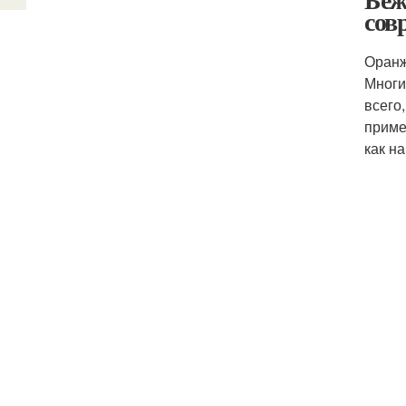
сов
Оранж
Многи
всего
приме
как на