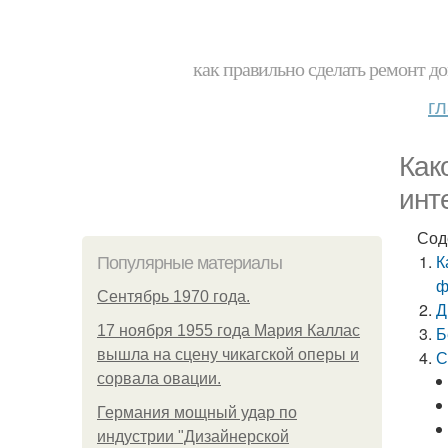
как правильно сделать ремонт до
г
Как
инт
Сод
К
Популярные материалы
ф
Сентябрь 1970 года.
Д
17 ноября 1955 года Мария Каллас
Б
вышла на сцену чикагской оперы и
С
сорвала овации.
Германия мощный удар по
индустрии "Дизайнерской