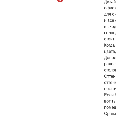
Дизай
офис 
для о
и все
выход
солнц
стоит
Когда
цвета
Довол
радос
столо
Оттен
оттен
восто
Если 
вот т
помещ
Оранж