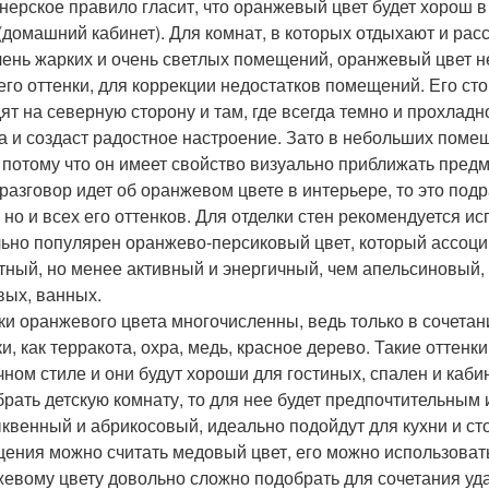
нерское правило гласит, что оранжевый цвет будет хорош в 
(домашний кабинет). Для комнат, в которых отдыхают и рас
чень жарких и очень светлых помещений, оранжевый цвет н
 его оттенки, для коррекции недостатков помещений. Его ст
ят на северную сторону и там, где всегда темно и прохладн
а и создаст радостное настроение. Зато в небольших помеще
, потому что он имеет свойство визуально приближать пред
 разговор идет об оранжевом цвете в интерьере, то это под
, но и всех его оттенков. Для отделки стен рекомендуется и
ьно популярен оранжево-персиковый цвет, который ассоци
тный, но менее активный и энергичный, чем апельсиновый,
вых, ванных.
ки оранжевого цвета многочисленны, ведь только в сочетан
ки, как терракота, охра, медь, красное дерево. Такие оттен
чном стиле и они будут хороши для гостиных, спален и каби
брать детскую комнату, то для нее будет предпочтительным
ыквенный и абрикосовый, идеально подойдут для кухни и 
ения можно считать медовый цвет, его можно использовать
евому цвету довольно сложно подобрать для сочетания уда