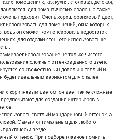
таких помещениях, как кухня, столовая, детская,
слабляются, для романтических спален, а также
е очень подходит. Очень хорош оранжевый цвет,
оит использовать для помещений, окна которых
о, ведь он сможет компенсировать недостаток
ниях, для отделки стен, его использовать не
меты.
разумевает использование не только чистого
спользование сложных оттенков данного цвета.
ируется со свежестью. Он довольно теплый и
 и будет идеальным вариантом для спален,
ии с коричневым цветом, он дает такие сложные
ки предпочитают для создания интерьеров в
нетов.
 использовать светлый мандариновый оттенок, а
столовой. Самым оптимальным для любого
 практически везде.
чный оттенок. При подборе главное помнить,