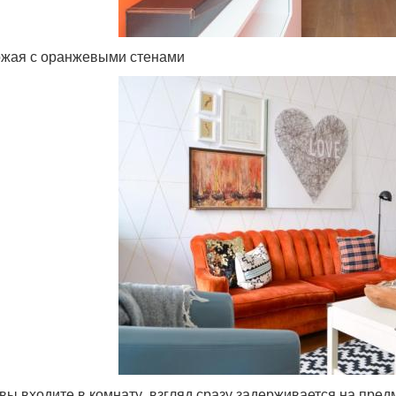
жая с оранжевыми стенами
 вы входите в комнату, взгляд сразу задерживается на пре