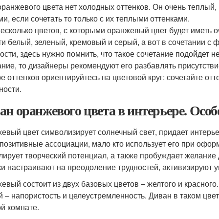
 оранжевого цвета нет холодных оттенков. Он очень теплый
ми, если сочетать то только с их теплыми оттенками.
несколько цветов, с которыми оранжевый цвет будет иметь 
ти белый, зеленый, кремовый и серый, а вот в сочетании с
ости, здесь нужно помнить, что такое сочетание подойдет н
ание, то дизайнеры рекомендуют его разбавлять присутствие
е оттенков ориентируйтесь на цветовой круг: сочетайте от
ности.
ан оранжевого цвета в интерьере. Особ
евый цвет символизирует солнечный свет, придает интерье
 позитивные ассоциации, мало кто использует его при офо
лирует творческий потенциал, а также пробуждает желание 
ки настраивают на преодоление трудностей, активизируют 
евый состоит из двух базовых цветов – желтого и красного.
й – напористость и целеустремленность. Диван в таком цвет
ой комнате.