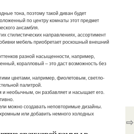
дные тона, поэтому такой диван будет
положенный по центру комнаты этот предмет
еского ансамбля.
гих стилистических направлениях, ассортимент
и обивки мебель приобретает роскошный внешний
оттенков разной насыщенности, например,
венный, коралловый – это даст возможность без
гими цветами, например, фиолетовым, светло-
стельной палитрой.
 и необычным, он разбавляет и насыщает его.
тивно.
ели можно создавать неповторимые дизайны.
охромным или добавить немного холодных
⇨
иятие оранжевой гаммы в