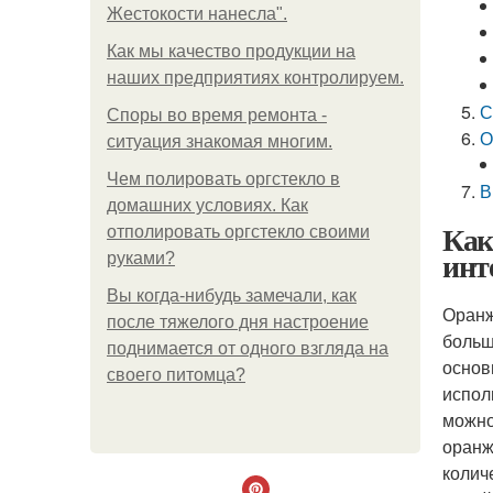
Жестокости нанесла".
Как мы качество продукции на
наших предприятиях контролируем.
С
Споры во время ремонта -
О
ситуация знакомая многим.
Чем полировать оргстекло в
В
домашних условиях. Как
Как
отполировать оргстекло своими
инт
руками?
Вы когда-нибудь замечали, как
Оранж
после тяжелого дня настроение
больш
поднимается от одного взгляда на
основ
своего питомца?
испол
можно
оранж
колич