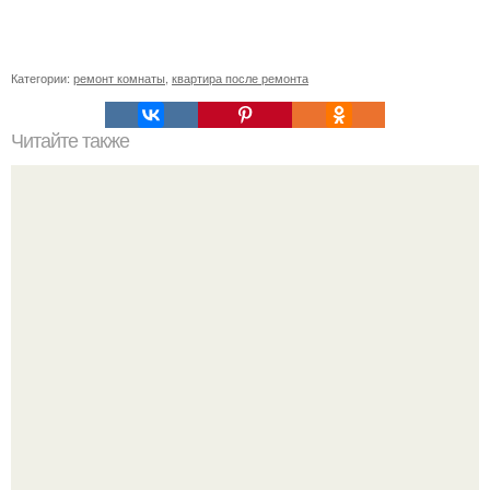
Категории:
ремонт комнаты
,
квартира после ремонта
Читайте также
Как правильно шпаклевать и штукатурить стены?