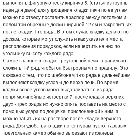
выполнять фигурную теску кирпича 5. (статья из группы
идеи для дачи) для упрощения кладки печи по ее углам
можно по отвесу поставить враспор между потолком и
полом три обрезные доски шириной 12 см и закрепить их
после кладки 1-го ряда. В этом случае кладку делают по
доскам, которые могут служить и как указатели места
расположения порядовок, если начертить на них по
угольнику высоту каждого ряда.
Самое главное в кладке треугольной печи - правильно
сложить 1-й ряд, чтобы он был ровным по правилу. Это
связано с тем, что по шаблонам 1-го ряда в дальнейшем
выполняют кладку углов 6 до верха печи. Во время
кладки возле углов могут выдавливаться из ряда
непрямолинейные четвертки 7. после кладки верхних
двух - трех рядов их нужно опять поставить на место с
помощью удара по дощечке, прислоненной к ним, а
можно забить их на растворе после кладки верхнего
ряда. Для удобства кладки по контурам пустот газовых
треугольных камер обычно вырезают из фанеры