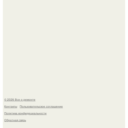
высотой 1558 м над уровнем моря.
В мексиканской тюрьме сьюдад-хуареса во время рейда
обнаружили необычного узника - лысого сфинкса с
татуировками.
© 2026 Все о ремонте
Контакты
Пользовательское соглашение
Политика конфидециальности
Обратная связь