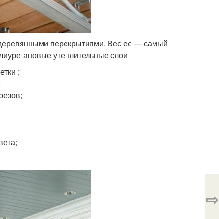
 деревянными перекрытиями. Вес ее — самый
полиуретановые утеплительные слои
етки ;
;
резов;
вета;
⇨