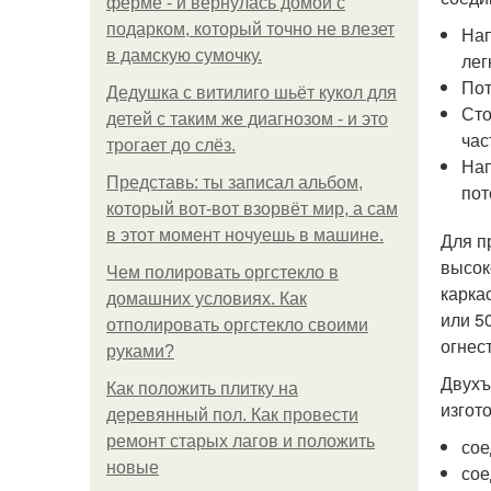
ферме - и вернулась домой с
подарком, который точно не влезет
Нап
в дамскую сумочку.
лег
Пот
Дедушка с витилиго шьёт кукол для
Сто
детей с таким же диагнозом - и это
час
трогает до слёз.
Нап
Представь: ты записал альбом,
пот
который вот-вот взорвёт мир, а сам
в этот момент ночуешь в машине.
Для п
высок
Чем полировать оргстекло в
карка
домашних условиях. Как
или 5
отполировать оргстекло своими
огнес
руками?
Двухъ
Как положить плитку на
изгот
деревянный пол. Как провести
ремонт старых лагов и положить
сое
новые
сое