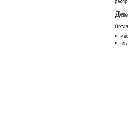
распр
Дек
Потол
мас
поз