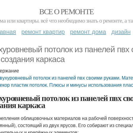
ВСЕ О РЕМОНТЕ
ма или квартиры. всё что необходимо знать о ремонте, а
лавная
ремонт квартир
ремонт дома
дизайн
хуровневый потолок из панелей пвх
 создания каркаса
ержание
вухуровневый потолок из панелей пвх своими руками. Мат
екор пластик потолок. Плюсы и минусы использования пла
хуровневый потолок из панелей пвх с
дания каркаса
репления облицовочных материалов на рабочей поверхност
янный), состоящий из двух ярусов. Его собирают из специа
нительных и крепёжных элементов: