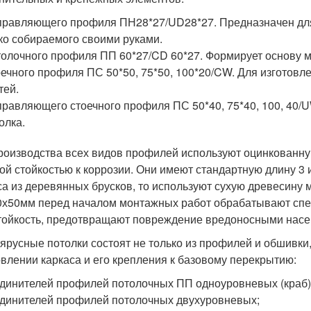
равляющего профиля ПН28*27/UD28*27. Предназначен для 
ко собираемого своими руками.
олочного профиля ПП 60*27/CD 60*27. Формирует основу м
ечного профиля ПС 50*50, 75*50, 100*20/CW. Для изготовл
тей.
равляющего стоечного профиля ПС 50*40, 75*40, 100, 40/UW
олка.
роизводства всех видов профилей используют оцинкованну
ой стойкостью к коррозии. Они имеют стандартную длину 3 
са из деревянных брусков, то используют сухую древесину
0х50мм перед началом монтажных работ обрабатывают сп
тойкость, предотвращают повреждение вредоносными насек
ярусные потолки состоят не только из профилей и обшивки,
овлении каркаса и его крепления к базовому перекрытию:
динителей профилей потолочных ПП одноуровневых (краб)
динителей профилей потолочных двухуровневых;