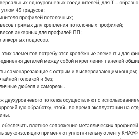
версальных одноуровневых соединителей, для Т – образн
 углом 45 градусов;
инителя профилей потолочных;
весов прямых для крепления потолочных профилей;
весов анкерных для профилей ПП;
и анкерных подвесов.
 этих элементов потребуются крепёжные элементы для фик
оединения деталей между собой и крепления панелей обши
ты самонарезающие с острым и высверливающим концом;
отайной головкой и без;
личные дюбеля и саморезы.
ж двухуровневого потолка осуществляют с использование
оррозийную обработку, чтобы во время эксплуатации на от
ины.
 обеспечить плотное сопряжение металлических профилей и
ть звукоизоляцию применяют уплотнительную ленту КНАУФ 