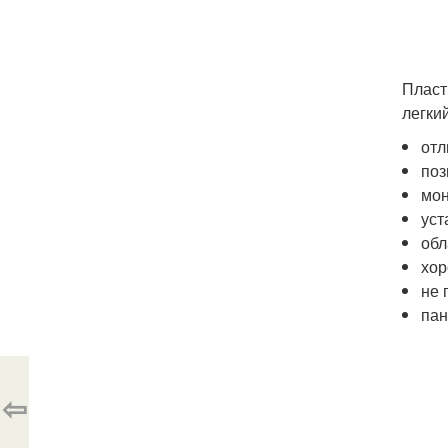
Пласт
легки
отл
поз
мон
уст
обл
хор
не 
пан
⇦