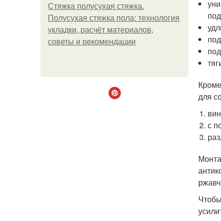
уни
Стяжка полусухая стяжка.
под
Полусухая стяжка пола: технология
удл
укладки, расчёт материалов,
под
советы и рекомендации
под
тяг
Кроме
для с
вин
с п
раз
Монта
антик
ржавч
Чтобы
усили