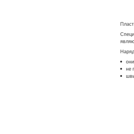
Пласт
Специ
являю
Наряд
они
не 
швы