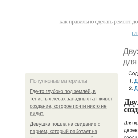
как правильно сделать ремонт до
г
Дву
для
Сод
Д
Популярные материалы
Д
Где-то глубоко под землёй, в
Дву
тенистых лесах западных гат, живёт
соз
создание, которое почти никто не
видит.
Для к
Девушка пошла на свидание с
дерев
парнем, который работает на
соеди