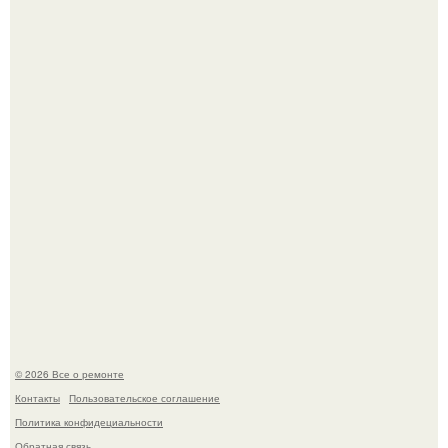
Он всего лишь развозил пиццу той ночью.
Башня дьявола. Девилс - тауэр (Devils Tower) или башня
дьявола - монолит вулканического происхождения
высотой 1558 м над уровнем моря.
© 2026 Все о ремонте
Контакты
Пользовательское соглашение
Политика конфидециальности
Обратная связь