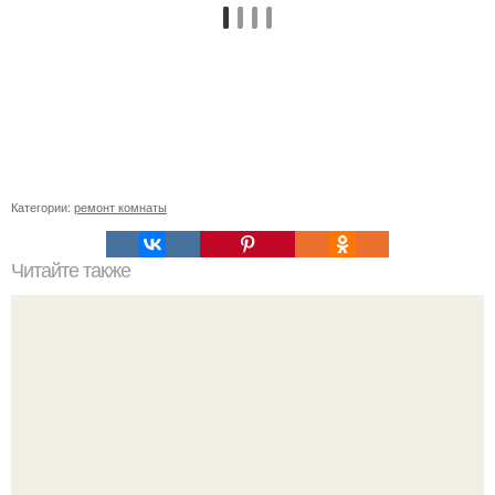
Категории:
ремонт комнаты
Читайте также
Пошаговая инструкция кладки барбекю из кирпича.