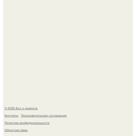
Сентябрь 1970 года.
Бывают ошибки, которые обходятся в целое состояние.
© 2026 Все о ремонте
Контакты
Пользовательское соглашение
Политика конфидециальности
Обратная связь