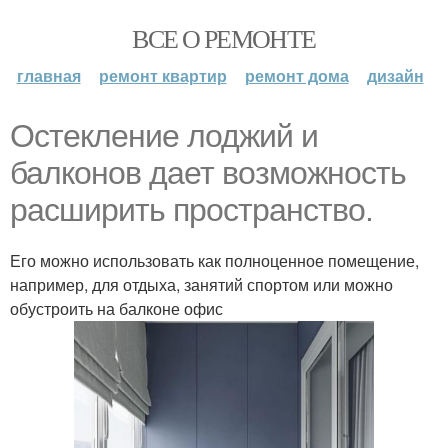
ВСЕ О РЕМОНТЕ
главная
ремонт квартир
ремонт дома
дизайн
Остекление лоджий и
балконов дает возможность
расширить пространство.
Его можно использовать как полноценное помещение,
например, для отдыха, занятий спортом или можно
обустроить на балконе офис