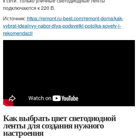
к сети. Только уличные светодиодные ленты
подключаются к 220 В.
Источник:
https://remont.ru-best.com/remont-doma/kak-
vybrat-idealnyy-nabor-dlya-podsvetki-potolka-sovety-i-
rekomendacii
Как выбрать цвет светодиодной
ленты для создания нужного
настроения