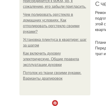
присоединится к МЖМ, но, к
С че
сожалению, его забыли пригласить.
Ремон
Чем полировать оргстекло в
подго
домашних условиях. Как
этой 
отполировать оргстекло своими
кварт
руками?
Установка плинтуса в квартире: шаг
Плани
за шагом
Перед
трат 
Как включить духовку
электрическую. Общие правила
эксплуатации духовки
Потолок из ткани своими руками.
Варианты драпировок