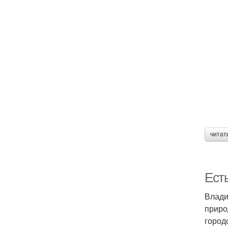
читат
Ест
Влади
приро
город