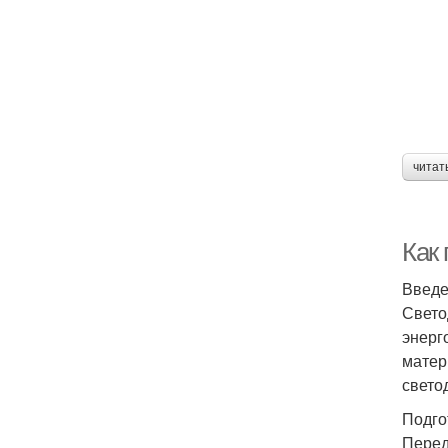
читат
Как
Введ
Свето
энерг
матер
свето
Подго
Перед