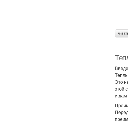
читат
Теп
Введ
Теплы
Это н
этой 
и дам
Преим
Перед
преим