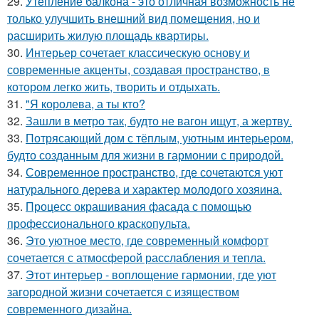
29.
Утепление балкона - это отличная возможность не
только улучшить внешний вид помещения, но и
расширить жилую площадь квартиры.
30.
Интерьер сочетает классическую основу и
современные акценты, создавая пространство, в
котором легко жить, творить и отдыхать.
31.
"Я королева, а ты кто?
32.
Зашли в метро так, будто не вагон ищут, а жертву.
33.
Потрясающий дом с тёплым, уютным интерьером,
будто созданным для жизни в гармонии с природой.
34.
Современное пространство, где сочетаются уют
натурального дерева и характер молодого хозяина.
35.
Процесс окрашивания фасада с помощью
профессионального краскопульта.
36.
Это уютное место, где современный комфорт
сочетается с атмосферой расслабления и тепла.
37.
Этот интерьер - воплощение гармонии, где уют
загородной жизни сочетается с изяществом
современного дизайна.