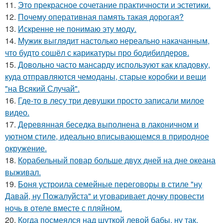
11.
Это прекрасное сочетание практичности и эстетики.
12.
Почему оперативная память такая дорогая?
13.
Искренне не понимаю эту моду.
14.
Мужик выглядит настолько нереально накачанным,
что будто сошёл с карикатуры про бодибилдеров.
15.
Довольно часто мансарду используют как кладовку,
куда отправляются чемоданы, старые коробки и вещи
"на Всякий Случай".
16.
Гдe-то в лесу три девушки просто записали милое
видео.
17.
Деревянная беседка выполнена в лаконичном и
уютном стиле, идеально вписывающемся в природное
окружение.
18.
Корабельный повар больше двух дней на дне океана
выживал.
19.
Боня устроила семейные переговоры в стиле "ну
Давай, ну Пожалуйста" и уговаривает дочку провести
ночь в отеле вместе с пляйном.
20.
Когда посмеялся над шуткой левой бабы, ну так,