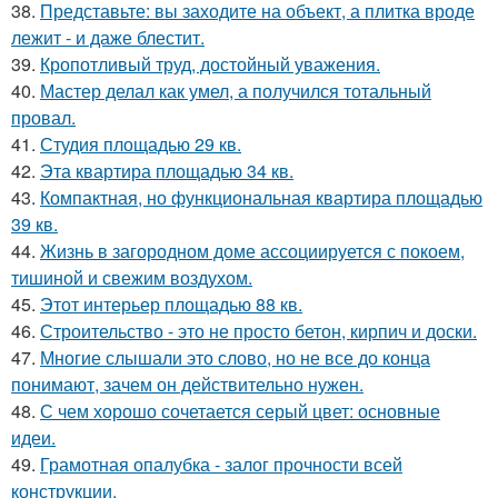
38.
Представьте: вы заходите на объект, а плитка вроде
лежит - и даже блестит.
39.
Кропотливый труд, достойный уважения.
40.
Мастер делал как умел, а получился тотальный
провал.
41.
Студия площадью 29 кв.
42.
Эта квартира площадью 34 кв.
43.
Компактная, но функциональная квартира площадью
39 кв.
44.
Жизнь в загородном доме ассоциируется с покоем,
тишиной и свежим воздухом.
45.
Этот интерьер площадью 88 кв.
46.
Строительство - это не просто бетон, кирпич и доски.
47.
Многие слышали это слово, но не все до конца
понимают, зачем он действительно нужен.
48.
С чем хорошо сочетается серый цвет: основные
идеи.
49.
Грамотная опалубка - залог прочности всей
конструкции.