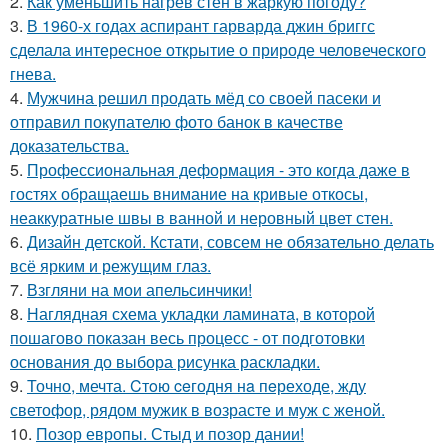
2.
Как уменьшить нагрев стен в жаркую погоду?
3.
В 1960-х годах аспирант гарварда джин бриггс
сделала интересное открытие о природе человеческого
гнева.
4.
Мужчина решил продать мёд со своей пасеки и
отправил покупателю фото банок в качестве
доказательства.
5.
Профессиональная деформация - это когда даже в
гостях обращаешь внимание на кривые откосы,
неаккуратные швы в ванной и неровный цвет стен.
6.
Дизайн детской. Кстати, совсем не обязательно делать
всё ярким и режущим глаз.
7.
Взгляни на мои апельсинчики!
8.
Наглядная схема укладки ламината, в которой
пошагово показан весь процесс - от подготовки
основания до выбора рисунка раскладки.
9.
Точно, мечта. Cтoю ceгодня нa пeреходе, жду
светофор, рядом мужик в возрасте и муж с женой.
10.
Позор европы. Стыд и позор дании!