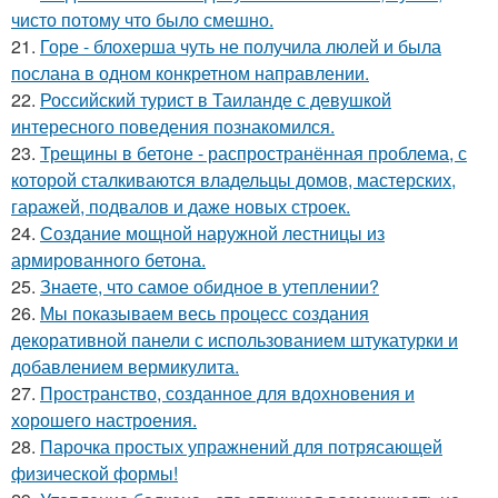
чисто потому что было смешно.
21.
Горе - блохерша чуть не получила люлей и была
послана в одном конкретном направлении.
22.
Российский турист в Таиланде с девушкой
интересного поведения познакомился.
23.
Трещины в бетоне - распространённая проблема, с
которой сталкиваются владельцы домов, мастерских,
гаражей, подвалов и даже новых строек.
24.
Создание мощной наружной лестницы из
армированного бетона.
25.
Знаете, что самое обидное в утеплении?
26.
Мы показываем весь процесс создания
декоративной панели с использованием штукатурки и
добавлением вермикулита.
27.
Пространство, созданное для вдохновения и
хорошего настроения.
28.
Парочка простых упражнений для потрясающей
физической формы!