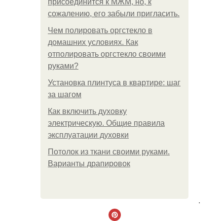
присоединится к МЖМ, но, к
сожалению, его забыли пригласить.
Чем полировать оргстекло в
домашних условиях. Как
отполировать оргстекло своими
руками?
Установка плинтуса в квартире: шаг
за шагом
Как включить духовку
электрическую. Общие правила
эксплуатации духовки
Потолок из ткани своими руками.
Варианты драпировок
.