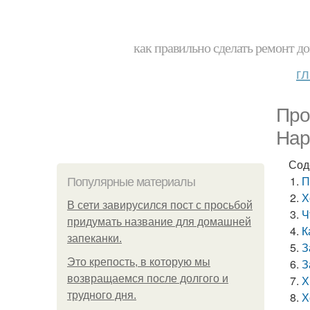
как правильно сделать ремонт до
г
Про
Нар
Сод
П
Популярные материалы
Х
В сети завирусился пост с просьбой
Ч
придумать название для домашней
К
запеканки.
З
Это крепость, в которую мы
З
возвращаемся после долгого и
Х
трудного дня.
Х