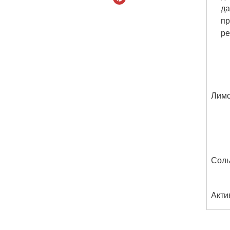
да
пр
ре
Лим
Соль
Акти