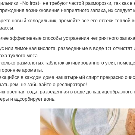
ильники «No frost» не требуют частой разморозки, так как в
преждения возникновения неприятного запаха, их следует м
ретя новый холодильник, промойте все его отсеки теплой 
массы.
лее эффективные способы устранения неприятного запаха 
ус или лимонная кислота, разведенные в воде 1:1 отчистят
аха тухлого мяса.
колько размолотых таблеток активированного угля, помеще
торонние ароматы.
ющийся в каждом доме нашатырный спирт прекрасно очисти
атырем, не забывайте о респираторе!
кновенная сода, разведенная в воде до кашицеобразного 
еры и адсорбирует вонь.