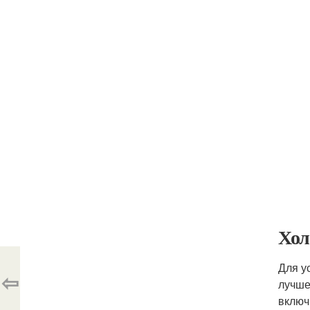
Хол
Для у
⇦
лучше
включ