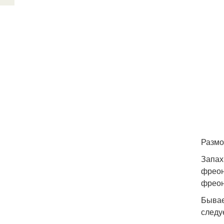
Размо
Запах
фреон
фреон
Бывае
следу