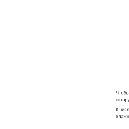
Чтобы
котор
К чис
влажн