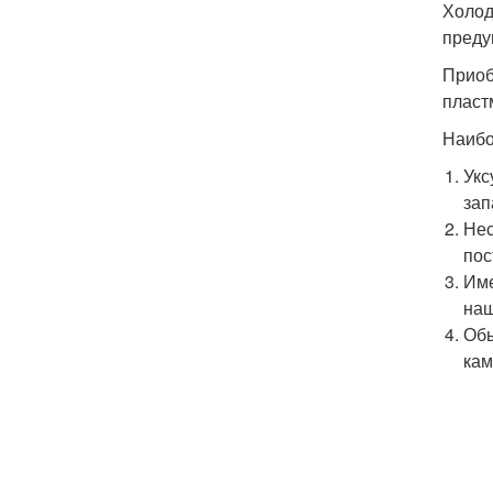
Холод
преду
Приоб
пласт
Наибо
Укс
зап
Нес
пос
Име
наш
Обы
кам