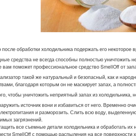
 после обработки холодильника подержать его некоторое 
ные средства не всегда способны полностью уничтожить не
е вам поможет профессиональное средство SmellOff от запа
ализатор такой же натуральный и безопасный, как и народн
твами, благодаря которым он не маскирует запах, а полност
ого, чтобы уничтожить неприятный запах из холодильника, 
аружить источник вони и избавиться от него. Временно очи
электропитания и разморозить. Слить всю воду, выделенную
имых загрязнений.
ащить все съемные детали холодильника и обработать их 
ести SmellOff с помощью распыления на все поверхности 