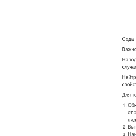
Сода
Важно
Народ
случа
Нейтр
свойс
Для т
Обн
от 
вид
Выт
Нан