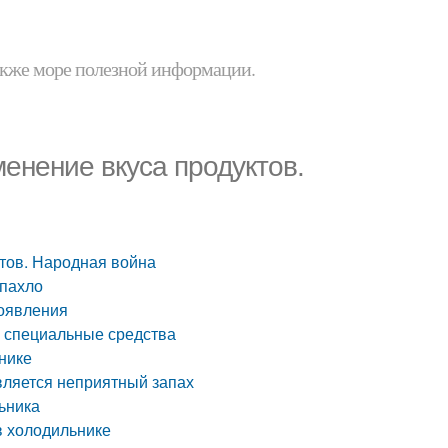
 также море полезной информации.
енение вкуса продуктов.
ктов. Народная война
 пахло
появления
и специальные средства
нике
вляется неприятный запах
ьника
в холодильнике