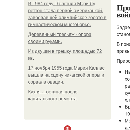
В 1984 году 16-летняя Мэри Лу
Про
реттон стала первой американкой,
вой
завоевавшей олимпийское золото в
гимнастическом многоборье.
Задае
стано
Деревянный трельяж - опора
своими руками.
В пои
привы
Из двушки в трешку, площадью 72
кв.
Приро
17 ноября 1955 года Мария Каллас
На
вышла на сцену чикагской оперы и
хо
сорвала овации.
ра
Кухня - гостиная после
ку
капитального ремонта.
хл
Вр
10
Ме
де