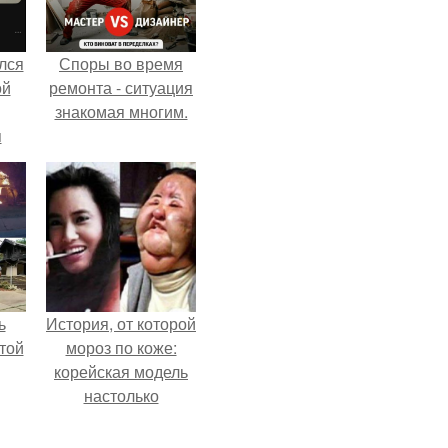
лся
Споры во время
ой
ремонта - ситуация
знакомая многим.
я
ь
История, от которой
той
мороз по коже:
корейская модель
настолько
увлеклась
пластикой, что