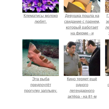
Клематисы молоко
Девушка пошла на
Г
любят.
свидание с парнем,
з
который работает
л
на ферме - и
вернулась домой с
ко
подарком, который
точно не влезет в
дамскую сумочку.
Эта рыба
Кино теряет ещё
предпочтёт
одного
прогулку заплыву.
легендарного
актёра - на 81-м
году жизни не стало
Винсента пасторе.