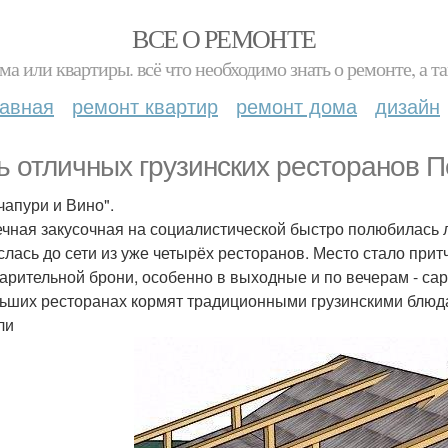
ВСЕ О РЕМОНТЕ
ма или квартиры. всё что необходимо знать о ремонте, а
лавная
ремонт квартир
ремонт дома
дизайн
ь отличных грузинских ресторанов П
чапури и Вино".
чная закусочная на социалистической быстро полюбилась 
слась до сети из уже четырёх ресторанов. Место стало прит
арительной брони, особенно в выходные и по вечерам - са
ьших ресторанах кормят традиционными грузинскими блюдам
ли