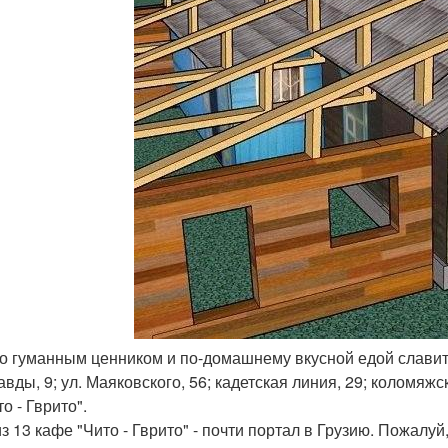
то гуманным ценником и по-домашнему вкусной едой славит
авды, 9; ул. Маяковского, 56; кадетская линия, 29; коломяжски
то - Гврито".
из 13 кафе "Чито - Гврито" - почти портал в Грузию. Пожалу