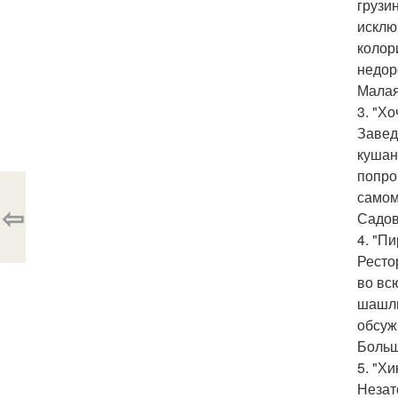
грузи
исклю
колор
недор
Малая
3. "Хо
Завед
кушан
попро
самом
⇦
Садова
4. "П
Ресто
во вс
шашлы
обсуж
Большо
5. "Х
Незат