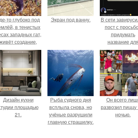
де-то глубоко под
Экран под ванну.
В сети завируси
емлёй, в тенистых
пост с просьб
есах западных гат,
придумать
живёт создание,
название дл
торое почти никто
домашней
не видит.
запеканки.
Дизайн кухни
Рыба судного дня
Он всего лиш
студии площадью
всплыла снова, но
развозил пиццу 
21.
учёные разрушили
ночью.
главную страшилку.