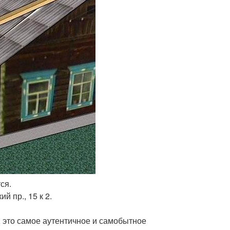
ся.
й пр., 15 к 2.
й, это самое аутентичное и самобытное