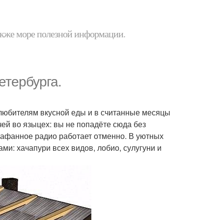
 также море полезной информации.
етербурга.
любителям вкусной еды и в считанные месяцы
чей во языцех: вы не попадёте сюда без
рафанное радио работает отменно. В уютных
и: хачапури всех видов, лобио, сулугуни и