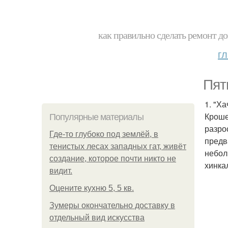
как правильно сделать ремонт до
г
Пят
1. "Ха
Кроше
Популярные материалы
разро
Где-то глубоко под землёй, в
предв
тенистых лесах западных гат, живёт
небол
создание, которое почти никто не
хинка
видит.
Оцените кухню 5, 5 кв.
Зумеры окончательно доставку в
отдельный вид искусства