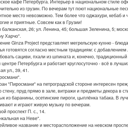
нское кафе Петербурга. Интерьер в национальном стиле офо
чительно из грузин. По вечерам тут поют национальные пес
итное место невозможно. Тем более что оджахури, кебаб и ч
огие и приятные. Совсем как в Грузии!
 балканская, 26; ул. Ленина, 45; большая Зеленина, 5; моско
чу Харчо".
ение Ginza Project представляет мегрельскую кухню - блюд
ья готовятся согласно местным традициям: с добавлением л
бовать сациви, пхали из шпината и, конечно, традиционный
 центре Петербурга и работает круглосуточно - всё в лучши
я ул., 39, 41.
иросмани".
ран "Пиросмани" на петроградской стороне интересен пр
ю стену, пруд прямо в зале, витражи и предметы декора в с
к из баранины, осетинские пироги, цыплёнка табака. В лу
ивают и играют живую музыку по вечерам.
й проспект П. с., 14.
инкальная на Неве".
ейливое название и месторасположение на невском проспек