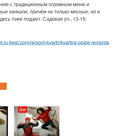
дение с традиционным огромным меню и
ные хинкали, причём не только мясные, но и
есь тоже подают. Садовая ул., 13-15;
nt.ru-best.com/remont-kvartir/kvartira-posle-remonta