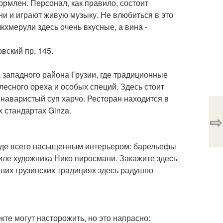
рмлен. Персонал, как правило, состоит
ни и играют живую музыку. Не влюбиться в это
кхмерули здесь очень вкусные, а вина -
вский пр, 145.
а западного района Грузии, где традиционные
есного ореха и особых специй. Здесь стоит
 наваристый суп харчо. Ресторан находится в
х стандартах Ginza.
⇨
ежде всего насыщенным интерьером: барельефы
тиле художника Нико пиросмани. Закажите здесь
чших грузинских традициях здесь радушно
те могут насторожить, но это напрасно: