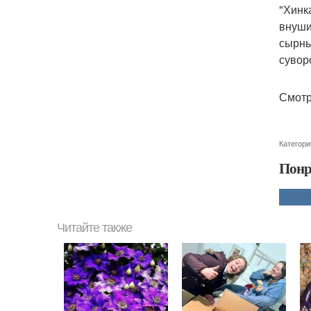
"Хинк
внуши
сырны
суворо
Смотр
Категори
Понр
Читайте также