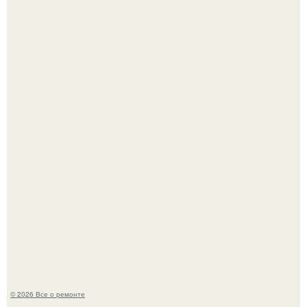
Вы когда-нибудь замечали, как после тяжелого дня
настроение поднимается от одного взгляда на своего
питомца?
Мир моды, кажется, перевернулся.
© 2026 Все о ремонте