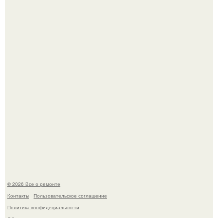
Представьте, как выглядит мир глазами пчелы или
бабочки.
Вы когда-нибудь замечали, как после тяжелого дня
настроение поднимается от одного взгляда на своего
питомца?
© 2026 Все о ремонте
Контакты
Пользовательское соглашение
Политика конфидециальности