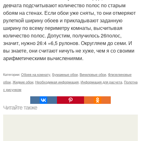
девчата подсчитывают количество полос по старым
обоям на стенах. Если обои уже сняты, то они отмеряют
рулеткой ширину обоев и прикладывают заданную
ширину по всему периметру комнаты, высчитывая
количество полос. Допустим, получилось 26полос,
значит, нужно 26:4 =6,5 рулонов. Округляем до семи. И
вы знаете, они считают ничуть не хуже, чем я со своими
арифметическими вычислениями.
Категории:
Обоев на комнату
,
Бумажные обои
,
Виниловые обои
,
Флизелиновые
обои
,
Жидкие обои
,
Необходимая информация
,
Информация для расчета
,
Полотна
с рисунком
Читайте также