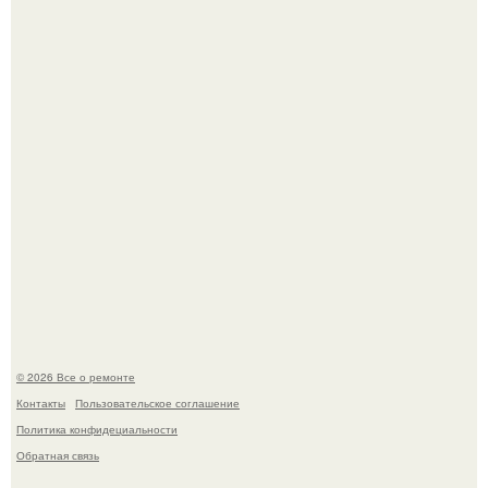
Сентябрь 1970 года.
Башня дьявола. Девилс - тауэр (Devils Tower) или башня
дьявола - монолит вулканического происхождения
высотой 1558 м над уровнем моря.
© 2026 Все о ремонте
Контакты
Пользовательское соглашение
Политика конфидециальности
Обратная связь