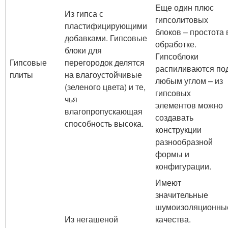
Еще один плюс
Из гипса с
гипсолитовых
пластифицирующими
блоков – простота 
добавками. Гипсовые
обработке.
блоки для
Гипсоблоки
Гипсовые
перегородок делятся
распиливаются по
плиты
на влагоустойчивые
любым углом – из
(зеленого цвета) и те,
гипсовых
чья
элементов можно
влагопропускающая
создавать
способность высока.
конструкции
разнообразной
формы и
конфигурации.
Имеют
значительные
шумоизоляционны
Из негашеной
качества.