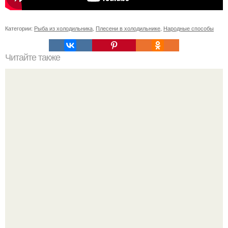
Категории:
Рыба из холодильника
,
Плесени в холодильнике
,
Народные способы
Читайте также
Делали сами (кроме сантехники, конечно.