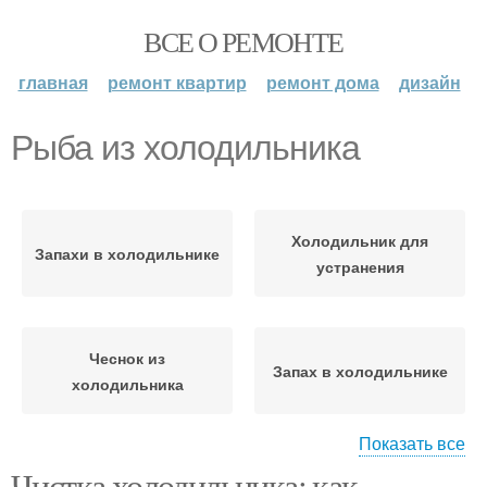
ВСЕ О РЕМОНТЕ
главная
ремонт квартир
ремонт дома
дизайн
Рыба из холодильника
Холодильник для
Запахи в холодильнике
устранения
Чеснок из
Запах в холодильнике
холодильника
Показать все
Чистка холодильника: как
Продукты из
Запахи из