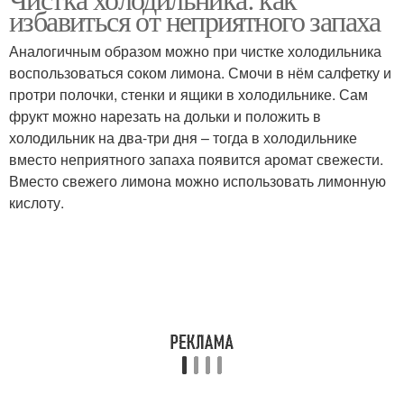
избавиться от неприятного запаха
холодильника
холодильника
Аналогичным образом можно при чистке холодильника
воспользоваться соком лимона. Смочи в нём салфетку и
протри полочки, стенки и ящики в холодильнике. Сам
Запах из холодильника
Тухлая рыба
фрукт можно нарезать на дольки и положить в
холодильник на два-три дня – тогда в холодильнике
вместо неприятного запаха появится аромат свежести.
Вместо свежего лимона можно использовать лимонную
Рыба в холодильнике
Рыба в квартире
кислоту.
Плесени в
Новый холодильник
холодильнике
Запах для
Душок в холодильнике
холодильника