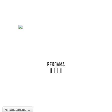
Освежитель для
Фреон из холодильника
холодильника
читать дальше →