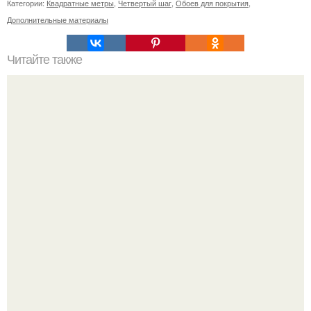
Категории:
Квадратные метры
,
Четвертый шаг
,
Обоев для покрытия
,
Дополнительные материалы
Читайте также
Примыкание двух крыш.