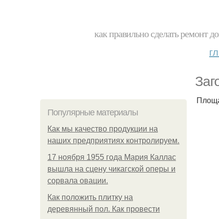
как правильно сделать ремонт до
г
Заг
Площа
Популярные материалы
Как мы качество продукции на
наших предприятиях контролируем.
17 ноября 1955 года Мария Каллас
вышла на сцену чикагской оперы и
сорвала овации.
Как положить плитку на
деревянный пол. Как провести