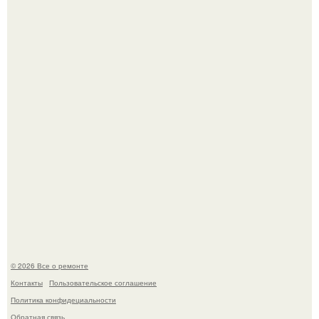
В мексиканской тюрьме сьюдад-хуареса во время рейда
обнаружили необычного узника - лысого сфинкса с
татуировками.
Два турецких волшебника, два разных поколения - и
одна общая страсть.
© 2026 Все о ремонте
Контакты
Пользовательское соглашение
Политика конфидециальности
Обратная связь