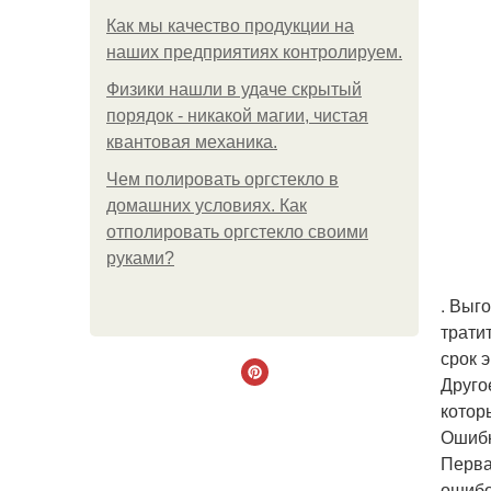
Как мы качество продукции на
наших предприятиях контролируем.
Физики нашли в удаче скрытый
порядок - никакой магии, чистая
квантовая механика.
Чем полировать оргстекло в
домашних условиях. Как
отполировать оргстекло своими
руками?
. Выг
трати
срок 
Друго
котор
Ошибк
Перва
ошибо