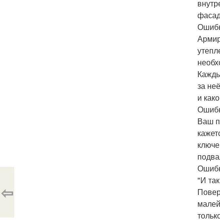
внутр
фасад
Ошибк
Армир
утепл
необх
Кажды
за неё
и как
Ошибк
Ваш п
кажет
ключе
подва
Ошибк
"И так
⇦
Повер
малей
тольк