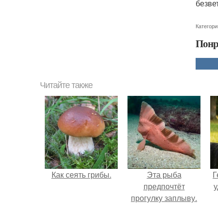
безве
Категори
Понр
Читайте также
Как сеять грибы.
Эта рыба
Г
предпочтёт
у
прогулку заплыву.