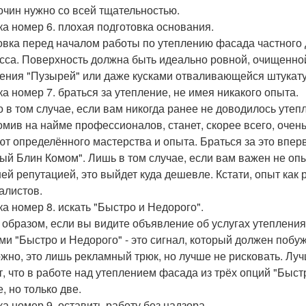
очин нужно со всей тщательностью.
а номер 6. плохая подготовка основания.
овка перед началом работы по утеплению фасада частного 
сса. Поверхность должна быть идеально ровной, очищенной
ения "Пузырей" или даже кусками отваливающейся штукату
а номер 7. браться за утепление, не имея никакого опыта.
о в том случае, если вам никогда ранее не доводилось утеп
омив на найме профессионалов, станет, скорее всего, оче
ют определённого мастерства и опыта. Браться за это впер
ый Блин Комом". Лишь в том случае, если вам важен не опыт
ей репутацией, это выйдет куда дешевле. Кстати, опыт как
алистов.
а номер 8. искать "Быстро и Недорого".
 образом, если вы видите объявление об услугах утеплен
ми "Быстро и Недорого" - это сигнал, который должен побу
жно, это лишь рекламный трюк, но лучше не рисковать. Лу
т, что в работе над утеплением фасада из трёх опций "Быстр
, но только две.
а номер 9. оставить работу без надзора.