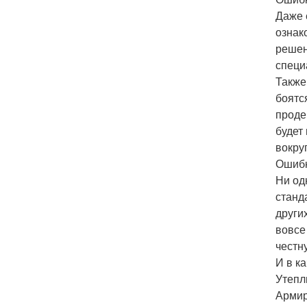
Даже 
ознак
решен
специ
Также
боятс
проде
будет
вокру
Ошибк
Ни од
станд
други
вовсе
честн
И в к
Утепл
Армир