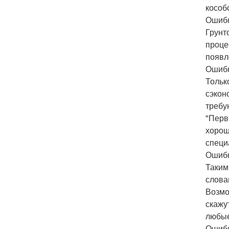
кособ
Ошибк
Грунт
проце
появл
Ошибк
Тольк
сэкон
требу
"Перв
хорош
специ
Ошибк
Таким
слова
Возмо
скажу
любые
Ошибк