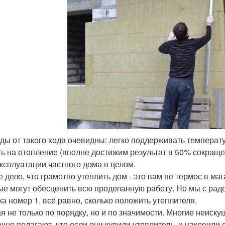
оды от такого хода очевидны: легко поддерживать темпера
ть на отопление (вполне достижим результат в 50% сокраще
эксплуатации частного дома в целом.
е дело, что грамотно утеплить дом - это вам не термос в маг
ые могут обесценить всю проделанную работу. Но мы с рад
а номер 1. всё равно, сколько положить утеплителя.
я не только по порядку, но и по значимости. Многие неиск
чно полагают, что если они купили утеплитель, и наклеили е