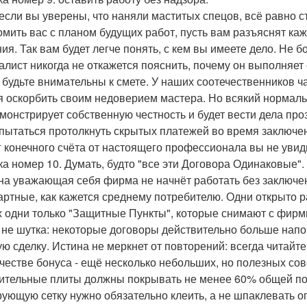
если вы уверены, что наняли маститых спецов, всё равно с
омить вас с планом будущих работ, пусть вам разъяснят ка
ия. Так вам будет легче понять, с кем вы имеете дело. Не 
алист никогда не откажется пояснить, почему он выполняет 
 будьте внимательны к смете. У наших соотечественников ч
я оскорбить своим недоверием мастера. Но всякий нормал
монстрирует собственную честность и будет вести дела про
 пытаться протолкнуть скрытых платежей во время заключен
г конечного счёта от настоящего профессионала вы не увид
а номер 10. Думать, будто "все эти Договора Одинаковые".
на уважающая себя фирма не начнёт работать без заключен
артные, как кажется среднему потребителю. Одни открыто р
х одни только "Защитные Пункты", которые снимают с фирм
 не шутка: некоторые договоры действительно больше нап
ую сделку. Истина не меркнет от повторений: всегда читайт
ачестве бонуса - ещё несколько небольших, но полезных со
ительные плиты должны покрывать не менее 60% общей по
ующую сетку нужно обязательно клеить, а не шпаклевать оп