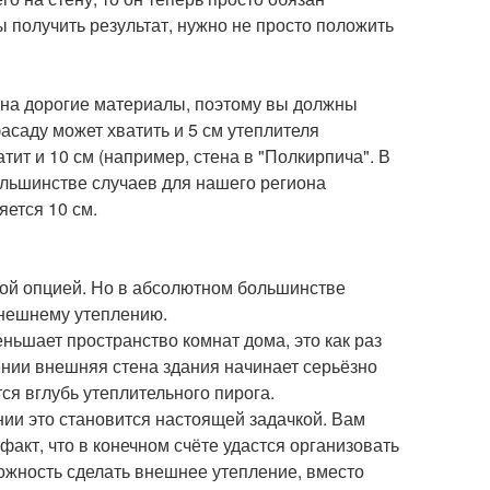
ы получить результат, нужно не просто положить
г на дорогие материалы, поэтому вы должны
асаду может хватить и 5 см утеплителя
атит и 10 см (например, стена в "Полкирпича". В
ольшинстве случаев для нашего региона
ется 10 см.
нной опцией. Но в абсолютном большинстве
внешнему утеплению.
еньшает пространство комнат дома, это как раз
ении внешняя стена здания начинает серьёзно
тся вглубь утеплительного пирога.
нии это становится настоящей задачкой. Вам
факт, что в конечном счёте удастся организовать
можность сделать внешнее утепление, вместо