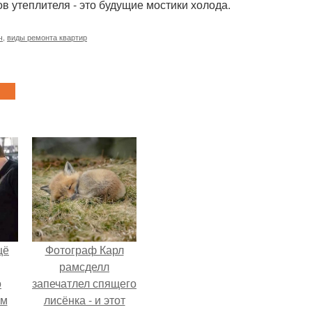
ов утеплителя - это будущие мостики холода.
ч
,
виды ремонта квартир
щё
Фотограф Карл
рамсделл
о
запечатлел спящего
-м
лисёнка - и этот