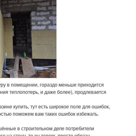
туру в помещении, гораздо меньше приходится
ния теплопотерь, и даже более), продлевается
азине купить, тут есть широкое поле для ошибок,
остью поможем вам таких ошибок избежать.
ушённые в строительном деле потребители
го на стену, то он теперь просто обязан