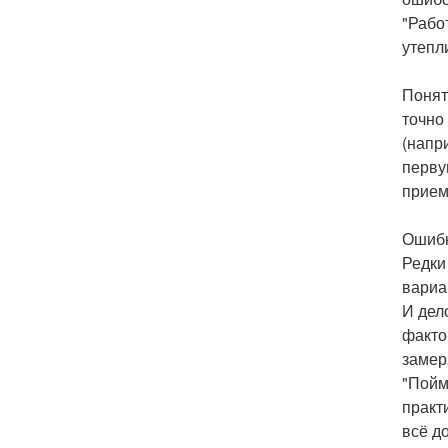
"Рабо
утепл
Понят
точно
(напр
перву
прием
Ошибк
Редки
вариа
И дел
факто
замер
"Пойм
практ
всё д