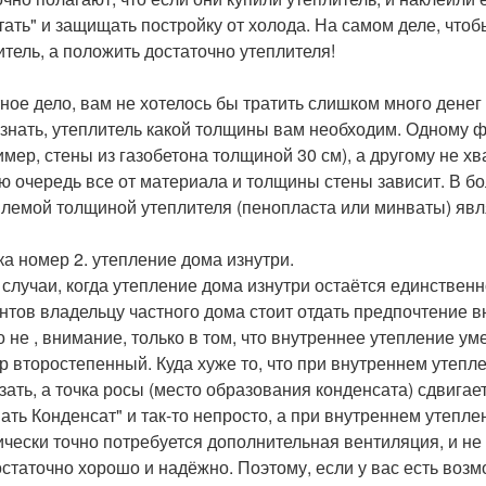
тать" и защищать постройку от холода. На самом деле, чтоб
итель, а положить достаточно утеплителя!
ное дело, вам не хотелось бы тратить слишком много дене
 знать, утеплитель какой толщины вам необходим. Одному ф
имер, стены из газобетона толщиной 30 см), а другому не хв
ю очередь все от материала и толщины стены зависит. В б
лемой толщиной утеплителя (пенопласта или минваты) явля
а номер 2. утепление дома изнутри.
 случаи, когда утепление дома изнутри остаётся единстве
нтов владельцу частного дома стоит отдать предпочтение 
о не , внимание, только в том, что внутреннее утепление ум
р второстепенный. Куда хуже то, что при внутреннем утепл
зать, а точка росы (место образования конденсата) сдвигае
ать Конденсат" и так-то непросто, а при внутреннем утепле
ически точно потребуется дополнительная вентиляция, и не 
остаточно хорошо и надёжно. Поэтому, если у вас есть воз