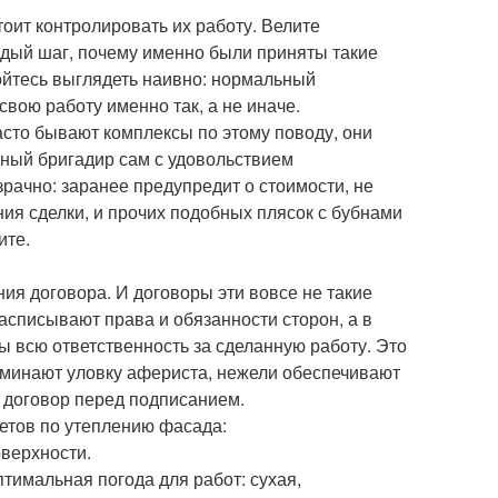
тоит контролировать их работу. Велите
ждый шаг, почему именно были приняты такие
бойтесь выглядеть наивно: нормальный
свою работу именно так, а не иначе.
асто бывают комплексы по этому поводу, они
ьный бригадир сам с удовольствием
зрачно: заранее предупредит о стоимости, не
ия сделки, и прочих подобных плясок с бубнами
ите.
ия договора. И договоры эти вовсе не такие
асписывают права и обязанности сторон, а в
ы всю ответственность за сделанную работу. Это
оминают уловку афериста, нежели обеспечивают
е договор перед подписанием.
ветов по утеплению фасада:
верхности.
тимальная погода для работ: сухая,