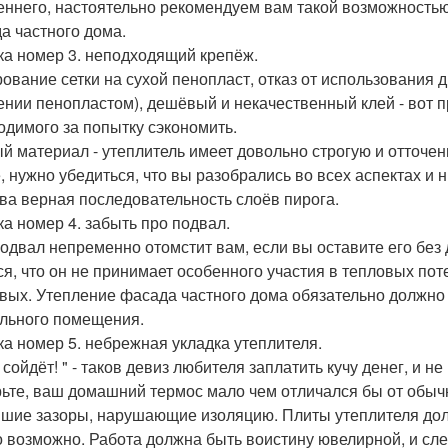
еннего, настоятельно рекомендуем вам такой возможностью
а частного дома.
а номер 3. неподходящий крепёж.
ование сетки на сухой пенопласт, отказ от использования д
ении пенопластом), дешёвый и некачественный клей - вот 
одимого за попытку сэкономить.
й материал - утеплитель имеет довольно строгую и отточе
, нужно убедиться, что вы разобрались во всех аспектах и н
ова верная последовательность слоёв пирога.
а номер 4. забыть про подвал.
одвал непременно отомстит вам, если вы оставите его без
ся, что он не принимает особенного участия в тепловых потер
вых. Утепление фасада частного дома обязательно должно
льного помещения.
а номер 5. небрежная укладка утеплителя.
 сойдёт! " - таков девиз любителя заплатить кучу денег, и н
ьте, ваш домашний термос мало чем отличался бы от обычн
шие зазоры, нарушающие изоляцию. Плиты утеплителя долж
о возможно. Работа должна быть воистину ювелирной, и сл