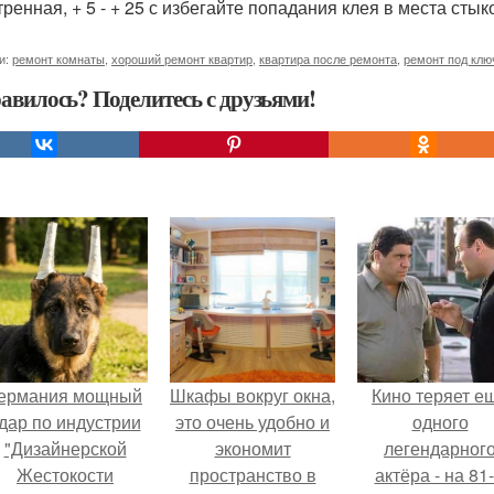
тренная, + 5 - + 25 с избегайте попадания клея в места стык
и:
ремонт комнаты
,
хороший ремонт квартир
,
квартира после ремонта
,
ремонт под клю
авилось? Поделитесь с друзьями!
ермания мощный
Шкафы вокруг окна,
Кино теряет е
дар по индустрии
это очень удобно и
одного
"Дизайнерской
экономит
легендарног
Жестокости
пространство в
актёра - на 81