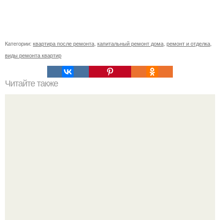
Категории:
квартира после ремонта
,
капитальный ремонт дома
,
ремонт и отделка
,
виды ремонта квартир
Читайте также
Зимний сад как альтернативный источник энергии.