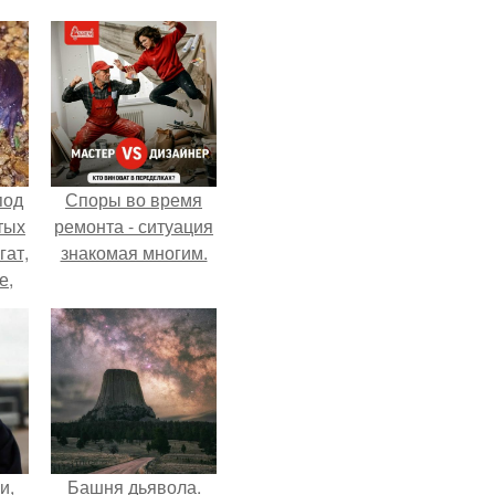
под
Споры во время
тых
ремонта - ситуация
гат,
знакомая многим.
е,
икто
и,
Башня дьявола.