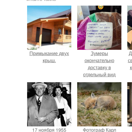
Примыкание двух
Зумеры
Д
крыш.
окончательно
с
доставку в
отдельный вид
искусства
в
превратили.
п
17 ноября 1955
Фотограф Карл