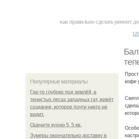
как правильно сделать ремонт до
г
Бал
теп
Прост
кофе 
Популярные материалы
Где-то глубоко под землёй, в
Светл
тенистых лесах западных гат, живёт
сдела
создание, которое почти никто не
котор
видит.
Оцените кухню 5, 5 кв.
Особо
настр
Зумеры окончательно доставку в