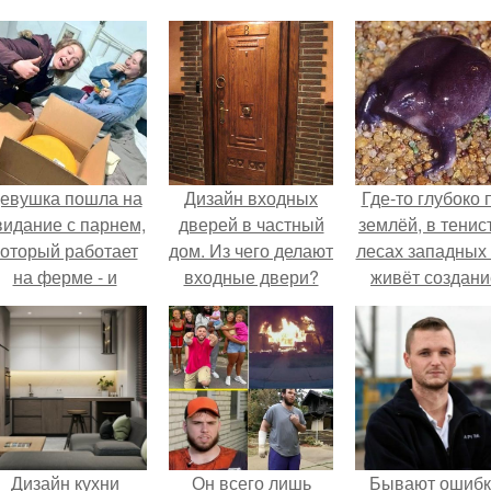
евушка пошла на
Дизайн входных
Где-то глубоко 
видание с парнем,
дверей в частный
землёй, в тенис
который работает
дом. Из чего делают
лесах западных 
на ферме - и
входные двери?
живёт создани
ернулась домой с
которое почти н
одарком, который
не видит.
точно не влезет в
дамскую сумочку.
Дизайн кухни
Он всего лишь
Бывают ошибк