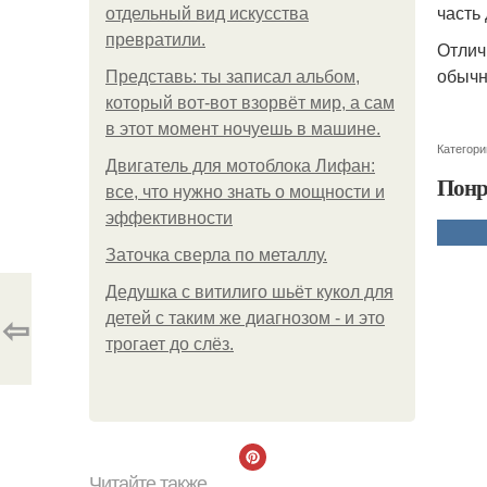
часть
отдельный вид искусства
превратили.
Отлич
обычн
Представь: ты записал альбом,
который вот-вот взорвёт мир, а сам
в этот момент ночуешь в машине.
Категори
Двигатель для мотоблока Лифан:
Понр
все, что нужно знать о мощности и
эффективности
Заточка сверла по металлу.
Дедушка с витилиго шьёт кукол для
⇦
детей с таким же диагнозом - и это
трогает до слёз.
Читайте также