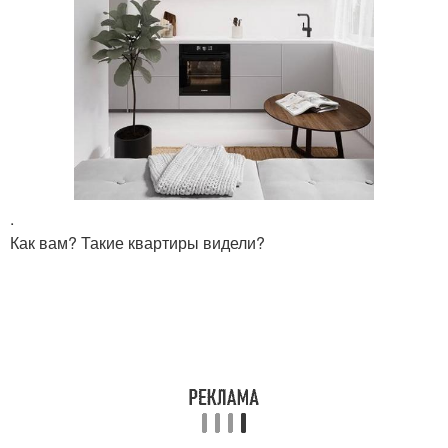
.
Как вам? Такие квартиры видели?