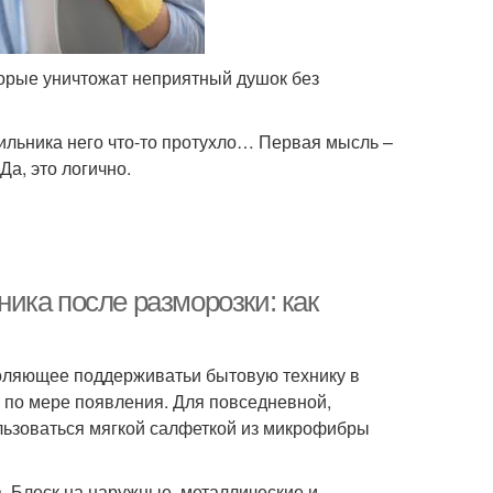
торые уничтожат неприятный душок без
ильника него что-то протухло… Первая мысль –
Да, это логично.
ика после разморозки: как
оляющее поддерживатьи бытовую технику в
, по мере появления. Для повседневной,
ользоваться мягкой салфеткой из микрофибры
. Блеск на наружные, металлические и