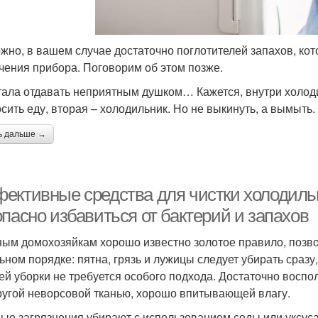
жно, в вашем случае достаточно поглотителей запахов, ко
чения прибора. Поговорим об этом позже.
тала отдавать неприятным душком… Кажется, внутри холод
сить еду, вторая – холодильник. Но не выкинуть, а вымыть. 
ь дальше →
ективные средства для чистки холодильн
пасно избавиться от бактерий и запахов
ым домохозяйкам хорошо известно золотое правило, позв
ьном порядке: пятна, грязь и лужицы следует убирать сразу
ей уборки не требуется особого подхода. Достаточно восп
ругой неворсовой тканью, хорошо впитывающей влагу.
ые загрязнения убирают с использованием соды или уксуса