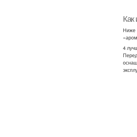
Как 
Ниже 
«аром
4 луч
Перед
оснащ
экспл