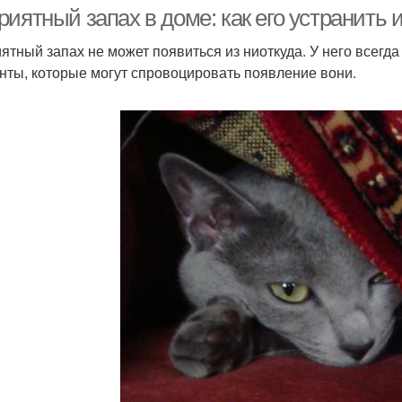
иятный запах в доме: как его устранить 
ятный запах не может появиться из ниоткуда. У него всегд
нты, которые могут спровоцировать появление вони.
Средства против
ецифические запахи
неприятного запаха