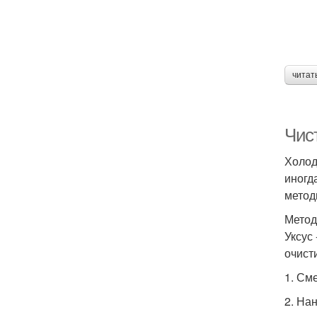
читат
Чис
Холод
иногд
метод
Метод
Уксус
очист
1. См
2. На