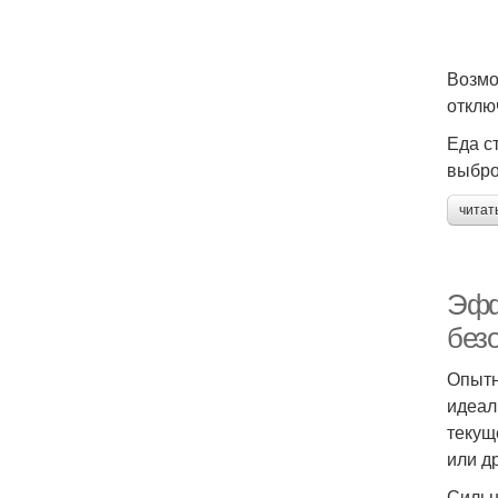
Возмо
отклю
Еда с
выбро
читат
Эфф
безо
Опытн
идеал
текущ
или д
Сильн