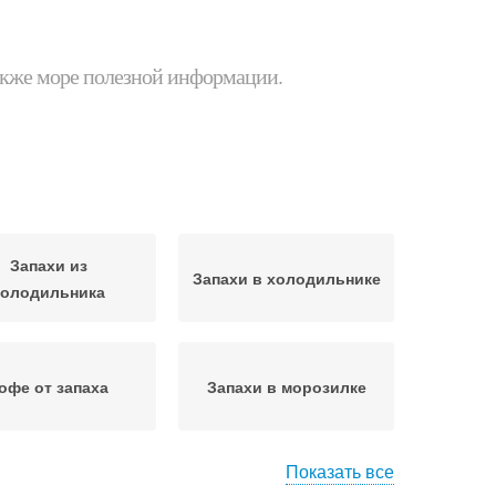
 также море полезной информации.
Запахи из
Запахи в холодильнике
холодильника
офе от запаха
Запахи в морозилке
Показать все
вления от запаха
Аппетитные запахи