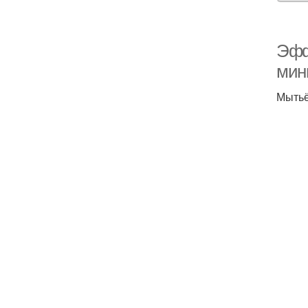
Эфф
мин
Мытьё