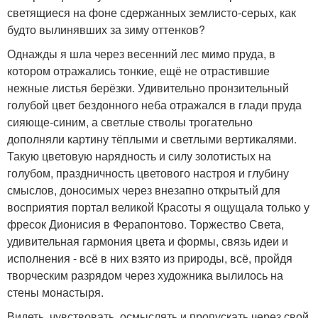
светящиеся на фоне сдержанных землисто-серых, как
будто вылинявших за зиму оттенков?
Однажды я шла через весенний лес мимо пруда, в
котором отражались тонкие, ещё не отрастившие
нежные листья берёзки. Удивительно пронзительный
голубой цвет бездонного неба отражался в глади пруда
сияюще-синим, а светлые стволы трогательно
дополняли картину тёплыми и светлыми вертикалями.
Такую цветовую нарядность и силу золотистых на
голубом, праздничность цветового настроя и глубину
смыслов, доносимых через внезапно открытый для
восприятия портал великой Красоты я ощущала только у
фресок Дионисия в Ферапонтово. Торжество Света,
удивительная гармония цвета и формы, связь идеи и
исполнения - всё в них взято из природы, всё, пройдя
творческим разрядом через художника вылилось на
стены монастыря.
Видеть, чувствовать, осмыслять и пропускать через свой