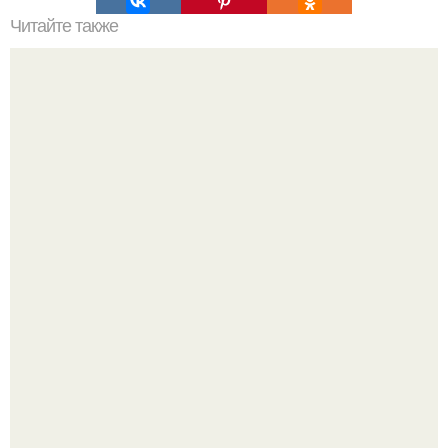
Читайте также
Как избавиться от накипи в газовой колонке. Чистка
теплообменника газовой колонки от накипи
Германия мощный удар по индустрии "Дизайнерской