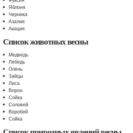
Яблоня
Черника
Азалия
Акация
Список животных весны
Медведь
Лебедь
Олень
Зайцы
Лиса
Ворон
Сойка
Соловей
Воробей
Сойка
Список природных явлений весны