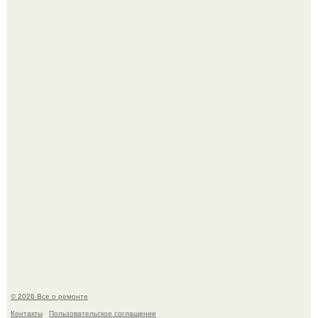
Башня дьявола. Девилс - тауэр (Devils Tower) или башня
дьявола - монолит вулканического происхождения
высотой 1558 м над уровнем моря.
История, от которой мороз по коже: корейская модель
настолько увлеклась пластикой, что вколола себе в лицо
кулинарное масло.
© 2026 Все о ремонте
Контакты
Пользовательское соглашение