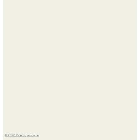
История, от которой мороз по коже: корейская модель
настолько увлеклась пластикой, что вколола себе в лицо
кулинарное масло.
Когда техника становилась личной: эпоха гравировки
Apple.
© 2026 Все о ремонте