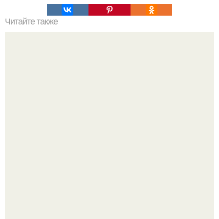
Читайте также
Виды печи голландки. Голландская печь
В сети завирусился пост с просьбой придумать название
для домашней запеканки.