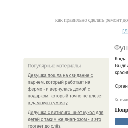
как правильно сделать ремонт до
г
Фун
Когда
Выдви
Популярные материалы
краси
Девушка пошла на свидание с
парнем, который работает на
Орган
ферме - и вернулась домой с
подарком, который точно не влезет
Категори
в дамскую сумочку.
Понр
Дедушка с витилиго шьёт кукол для
детей с таким же диагнозом - и это
трогает до слёз.