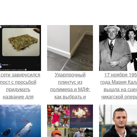
 сети завирусился
Ударпрочный
17 ноября 19
пост с просьбой
плинтус из
года Мария Кал
придумать
полимера и МДФ:
вышла на сце
название для
как выбрать и
чикагской опер
домашней
установить
сорвала оваци
запеканки.