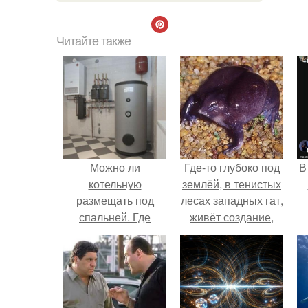
Читайте также
Можно ли
Где-то глубоко под
В
котельную
землёй, в тенистых
размещать под
лесах западных гат,
спальней. Где
живёт создание,
можно, а где нельзя
которое почти никто
размещать газовый
не видит.
отопительный котел