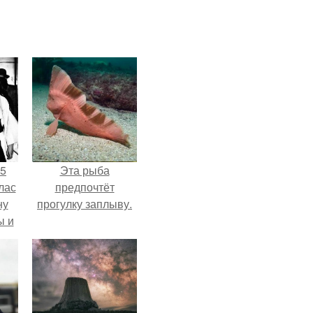
55
Эта рыба
лас
предпочтёт
ну
прогулку заплыву.
ы и
и.