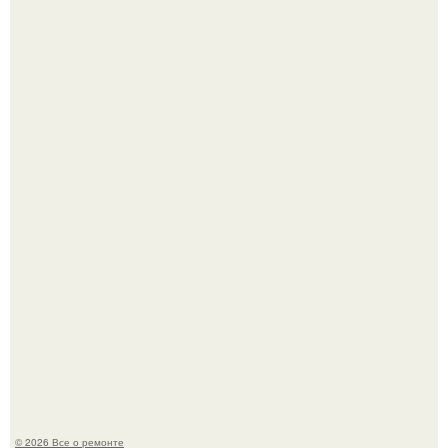
Когда техника становилась личной: эпоха гравировки
Apple.
Вы когда-нибудь замечали, как после тяжелого дня
настроение поднимается от одного взгляда на своего
питомца?
© 2026 Все о ремонте