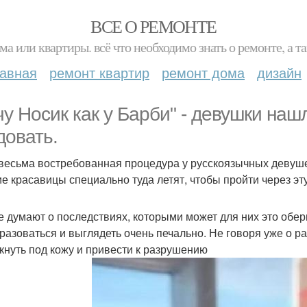
ВСЕ О РЕМОНТЕ
ма или квартиры. всё что необходимо знать о ремонте, а
лавная
ремонт квартир
ремонт дома
дизайн
чу Носик как у Барби" - девушки наш
довать.
весьма востребованная процедура у русскоязычных девуше
ие красавицы специально туда летят, чтобы пройти через э
е думают о последствиях, которыми может для них это обер
разоваться и выглядеть очень печально. Не говоря уже о р
кнуть под кожу и привести к разрушению