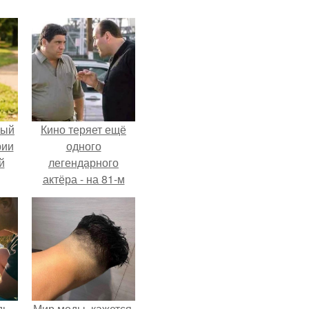
ный
Кино теряет ещё
рии
одного
й
легендарного
актёра - на 81-м
году жизни не стало
Винсента пасторе.
дь
Мир моды, кажется,