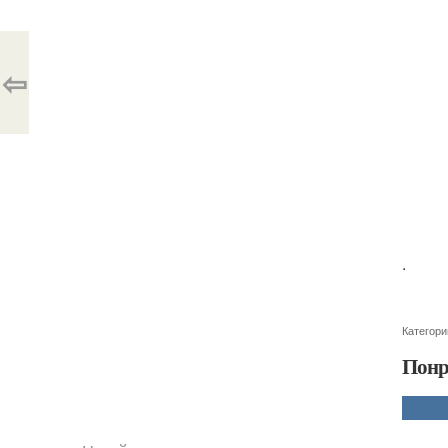
⇦
.
Категори
Понр