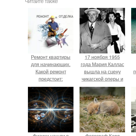
Читайте также
Ремонт квартиры
17 ноября 1955
для начинающих.
года Мария Каллас
Какой ремонт
вышла на сцену
п
предстоит:
чикагской оперы и
косметический или
сорвала овации.
капитальный
Физики нашли в
Фотограф Карл