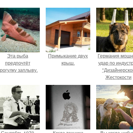
Эта рыба
Примыкание двух
Германия мощ
предпочтёт
крыш.
удар по индуст
рогулку заплыву.
"Дизайнерско
Жестокости
нанесла".
Сентябрь 1970
Когда техника
Вы когда-нибу