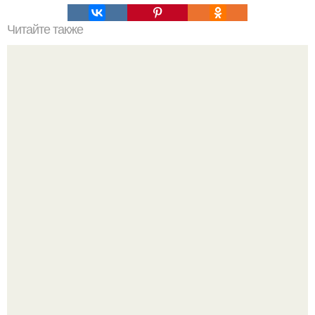
Читайте также
Как правильно формировать виноград для большого
урожая!
Представь: ты записал альбом, который вот-вот взорвёт