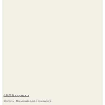
Сентябрь 1970 года.
Он всего лишь развозил пиццу той ночью.
© 2026 Все о ремонте
Контакты
Пользовательское соглашение