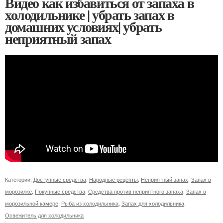
Видео как избавиться от запаха в
холодильнике | убрать запах в
домашних условиях| убрать
неприятный запах
Категории:
Доступные средства
,
Народные рецепты
,
Неприятный запах
,
Запах в
морозилке
,
Покупные средства
,
Средства против неприятного запаха
,
Запах в
морозильной камере
,
Рыба из холодильника
,
Запах для холодильника
,
Освежитель для холодильника